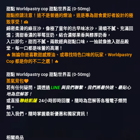
甜點 Worldpastry cop 甜點世界盃 (0-50mg)
甜點控請注意！這不是普通的煙油，這是專為甜食愛好者設計的極
致享受！🍰
綿密柔滑的綠豆沙，像極了童年的古早味冰沙，滑順不膩、充滿回
憶；清甜香濃的草莓豆奶，結合濃郁果香與醇厚奶香，
入口即化，甜而不膩。兩款經典甜點口味，一抽就像進入甜品殿
堂，每一口都是味蕾的高潮！
🔥 無論你是喜歡甜感煙油、或尋找特色口味的玩家，Worldpastry
Cop 都是你的不二之選！🔥
甜點 Worldpastry cop 甜點世界盃 (0-50mg)
蒸氣背包
若有任何疑問，請透過
LINE
與我們聯繫，我們將最快速、最貼心
地為您解答！
或直接
聯絡凱薩
24小時即時回覆，隨時為您解答各種電子煙問
題。
加入我們，隨時掌握最新優惠和獨家資訊！
相關商品