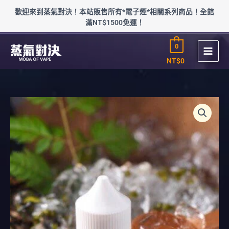
跳
歡迎來到蒸氣對決！本站販售所有*電子煙*相關系列商品！全館
至
滿NT$1500免運！
主
要
0
內
容
NT$
0
甜
點
Worldpastry
cop
甜
點
世
界
盃
(0-
50mg)
數