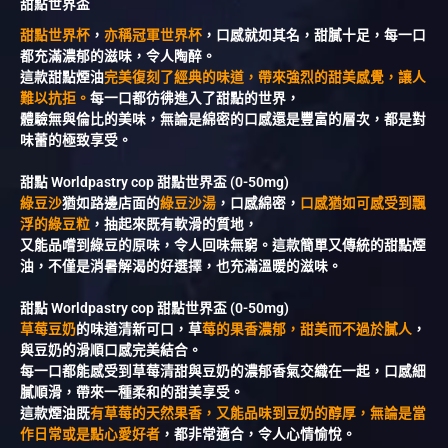
甜點世界盃
甜點世界杯
，
亦稱冠軍世界杯
，口感就如其名，甜膩十足，每一口
都充滿濃郁的滋味，令人陶醉。
這款甜點煙油
完美復刻了經典的味道，帶來強烈的甜美感覺，讓人
難以抗拒。
每一口都彷彿進入了甜點的世界，
體驗無與倫比的美味，無論是綿密的口感還是豐富的層次，都是對
味蕾的極致享受。
甜點 Worldpastry cop 甜點世界盃 (0-50mg)
綠豆沙
猶如路邊店面的
綠豆沙湯
，口感綿密，
口感猶如可感受到飄
浮的綠豆粒
，抽起來既有軟滑的質地，
又能品嚐到綠豆的原味，令人回味無窮。這款簡單又傳統的甜點煙
油，不僅是消暑解渴的好選擇，也充滿溫暖的滋味。
甜點 Worldpastry cop 甜點世界盃 (0-50mg)
草莓豆奶
的味道清新可口，草
莓的果香濃郁，甜美而不過於膩人
，
與豆奶的滑順口感完美結合。
每一口都能感受到草莓清甜與豆奶的濃郁香氣交織在一起，口感細
膩順滑，帶來一種柔和的甜美享受。
這款煙油既
有草莓的天然果香，又能品味到豆奶的醇厚，無論是當
作日常或是點心愛好者
，都非常適合，令人心情愉悅。