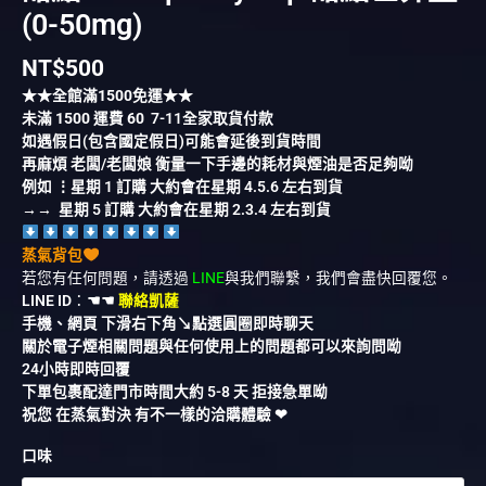
(0-50mg)
NT$
500
★★全館滿
1500
免運★★
未滿
1500
運費
60
7-11全家取貨付款
如遇假日(包含國定假日)可能會延後到貨時間
再麻煩 老闆/老闆娘 衡量一下手邊的耗材與煙油是否足夠呦
例如 ⋮星期 1 訂購 大約會在星期 4.5.6 左右到貨
→→ 星期 5 訂購 大約會在星期 2.3.4 左右到貨
蒸氣背包
若您有任何問題，請透過
LINE
與我們聯繫，我們會盡快回覆您。
LINE ID
：
☚☚
聯絡凱薩
手機、網頁 下滑右下角↘︎點選圓圈即時聊天
關於電子煙相關問題與任何使用上的問題都可以來詢問呦
24小時即時回覆
下單包裹配達門市時間大約 5-8 天 拒接急單呦
祝您 在蒸氣對決 有不一樣的洽購體驗 ❤︎
口味