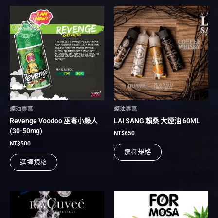
此
此
產
產
品
品
有
有
多
多
種
種
款
款
式。
式。
可
可
在
在
煙油專區
煙油專區
產
產
Revenge Voodoo 巫毒小綠人
LAI SANG 賴桑 大煙油 60ML
品
品
(30-50mg)
頁
頁
NT$
650
面
面
NT$
500
選擇規格
選
選
選擇規格
擇
擇
選
選
項
項
此
此
產
產
品
品