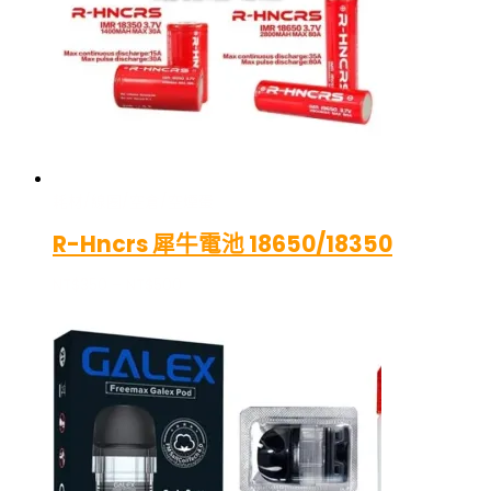
耗材/線圈/空倉/空煙蛋
R-Hncrs 犀牛電池 18650/18350
NT$
350
–
NT$
500
選擇規格