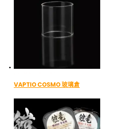
耗材/線圈/空倉/空煙蛋
VAPTIO COSMO 玻璃倉
NT$
200
選擇規格