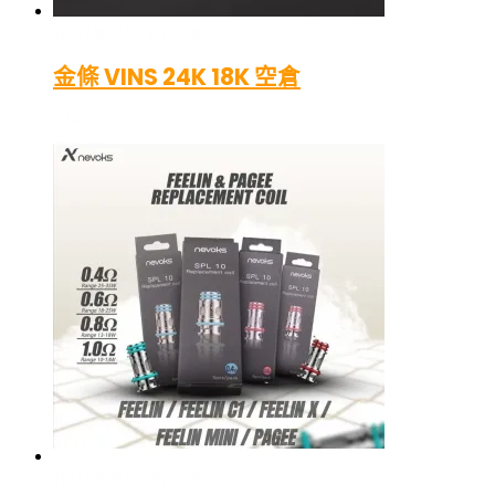
耗材/線圈/空倉/空煙蛋
金條 VINS 24K 18K 空倉
NT$
500
選擇規格
耗材/線圈/空倉/空煙蛋