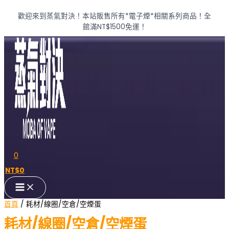
跳
價
價
價
價
此
此
此
此
此
此
此
此
此
此
此
此
此
此
此
此
此
此
此
此
此
此
此
此
此
此
此
此
此
此
此
此
此
此
此
此
此
此
此
至
格
格
格
格
產
產
產
產
產
產
產
產
產
產
產
產
產
產
產
產
產
產
產
產
產
產
產
產
產
產
產
產
產
產
產
產
產
產
產
產
產
產
產
歡迎來到蒸氣對決！本站販售所有*電子煙*相關系列商品！全
主
範
範
範
範
品
品
品
品
品
品
品
品
品
品
品
品
品
品
品
品
品
品
品
品
品
品
品
品
品
品
品
品
品
品
品
品
品
品
品
品
品
品
品
館滿NT$1500免運！
要
圍：
圍：
圍：
圍：
有
有
有
有
有
有
有
有
有
有
有
有
有
有
有
有
有
有
有
有
有
有
有
有
有
有
有
有
有
有
有
有
有
有
有
有
有
有
有
內
NT$250
NT$350
NT$300
NT$400
多
多
多
多
多
多
多
多
多
多
多
多
多
多
多
多
多
多
多
多
多
多
多
多
多
多
多
多
多
多
多
多
多
多
多
多
多
多
多
容
到
到
到
到
種
種
種
種
種
種
種
種
種
種
種
種
種
種
種
種
種
種
種
種
種
種
種
種
種
種
種
種
種
種
種
種
種
種
種
種
種
種
種
NT$550
NT$500
NT$600
NT$600
款
款
款
款
款
款
款
款
款
款
款
款
款
款
款
款
款
款
款
款
款
款
款
款
款
款
款
款
款
款
款
款
款
款
款
款
款
款
款
式。
式。
式。
式。
式。
式。
式。
式。
式。
式。
式。
式。
式。
式。
式。
式。
式。
式。
式。
式。
式。
式。
式。
式。
式。
式。
式。
式。
式。
式。
式。
式。
式。
式。
式。
式。
式。
式。
式。
可
可
可
可
可
可
可
可
可
可
可
可
可
可
可
可
可
可
可
可
可
可
可
可
可
可
可
可
可
可
可
可
可
可
可
可
可
可
可
在
在
在
在
在
在
在
在
在
在
在
在
在
在
在
在
在
在
在
在
在
在
在
在
在
在
在
在
在
在
在
在
在
在
在
在
在
在
在
產
產
產
產
產
產
產
產
產
產
產
產
產
產
產
產
產
產
產
產
產
產
產
產
產
產
產
產
產
產
產
產
產
產
產
產
產
產
產
品
品
品
品
品
品
品
品
品
品
品
品
品
品
品
品
品
品
品
品
品
品
品
品
品
品
品
品
品
品
品
品
品
品
品
品
品
品
品
頁
頁
頁
頁
頁
頁
頁
頁
頁
頁
頁
頁
頁
頁
頁
頁
頁
頁
頁
頁
頁
頁
頁
頁
頁
頁
頁
頁
頁
頁
頁
頁
頁
頁
頁
頁
頁
頁
頁
面
面
面
面
面
面
面
面
面
面
面
面
面
面
面
面
面
面
面
面
面
面
面
面
面
面
面
面
面
面
面
面
面
面
面
面
面
面
面
0
選
選
選
選
選
選
選
選
選
選
選
選
選
選
選
選
選
選
選
選
選
選
選
選
選
選
選
選
選
選
選
選
選
選
選
選
選
選
選
擇
擇
擇
擇
擇
擇
擇
擇
擇
擇
擇
擇
擇
擇
擇
擇
擇
擇
擇
擇
擇
擇
擇
擇
擇
擇
擇
擇
擇
擇
擇
擇
擇
擇
擇
擇
擇
擇
擇
NT$
0
選
選
選
選
選
選
選
選
選
選
選
選
選
選
選
選
選
選
選
選
選
選
選
選
選
選
選
選
選
選
選
選
選
選
選
選
選
選
選
項
項
項
項
項
項
項
項
項
項
項
項
項
項
項
項
項
項
項
項
項
項
項
項
項
項
項
項
項
項
項
項
項
項
項
項
項
項
項
首頁
/ 耗材/線圈/空倉/空煙蛋
耗材/線圈/空倉/空煙蛋