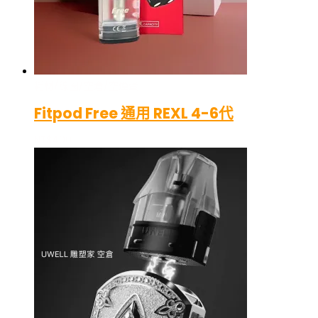
耗材/線圈/空倉/空煙蛋
Fitpod Free 通用 REXL 4-6代
NT$
400
選擇規格