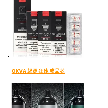
耗材/線圈/空倉/空煙蛋
OXVA 起源 狂速 成品芯
NT$
600
選擇規格