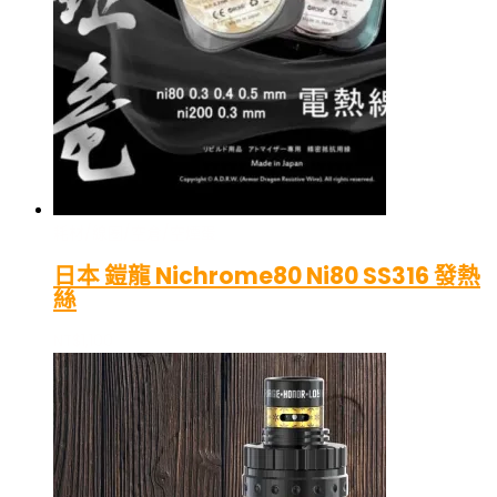
耗材/線圈/空倉/空煙蛋
日本 鎧龍 Nichrome80 Ni80 SS316 發熱
絲
NT$
1,100
選擇規格