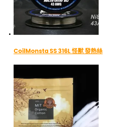
耗材/線圈/空倉/空煙蛋
CoilMonsta SS 316L 怪獸 發熱絲
NT$
250
選擇規格