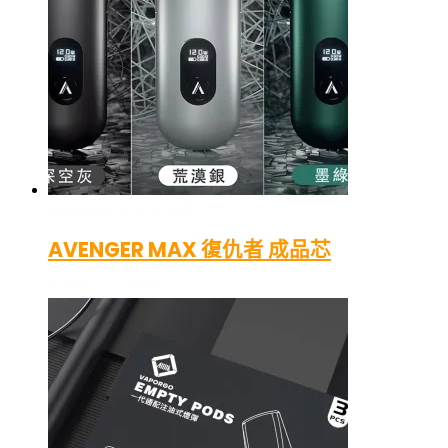
耗材/線圈/空倉/空煙蛋
AVENGER MAX 復仇者 成品芯
NT$
250
–
NT$
550
選擇規格