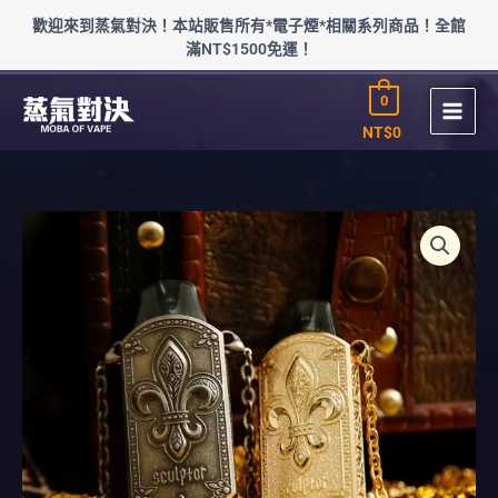
跳
歡迎來到蒸氣對決！本站販售所有*電子煙*相關系列商品！全館
至
滿NT$1500免運！
主
要
0
內
容
NT$
0
價
UWELL
格
SCULPTOR
範
雕
圍：
塑
NT$350
家
到
數
NT$1,100
量