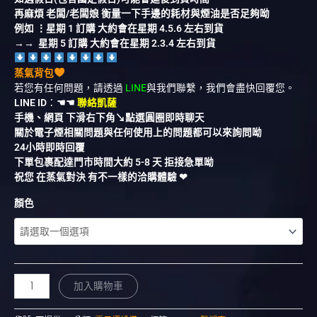
再麻煩 老闆/老闆娘 衡量一下手邊的耗材與煙油是否足夠呦
例如 ⋮星期 1 訂購 大約會在星期 4.5.6 左右到貨
→→ 星期 5 訂購 大約會在星期 2.3.4 左右到貨
蒸氣背包
若您有任何問題，請透過
LINE
與我們聯繫，我們會盡快回覆您。
LINE ID
：
☚☚
聯絡凱薩
手機、網頁 下滑右下角↘︎點選圓圈即時聊天
關於電子煙相關問題與任何使用上的問題都可以來詢問呦
24小時即時回覆
下單包裹配達門市時間大約 5-8 天 拒接急單呦
祝您 在蒸氣對決 有不一樣的洽購體驗 ❤︎
顏色
加入購物車