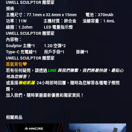
UWELL SCULPTOR 雕塑家
規格
主機尺寸：77.1mm x 32.6mm x 15mm 電池：370mAh
功率：11W 主機材質：鋅合金 油艙容量：1.6mL
線圈：1.2ohm LED 電量指示燈
UWELL SCULPTOR 雕塑家
內容物：
Sculptor 主機*1 1.2Ω 空彈*2
Type-C 充電線*1 用戶手冊*1 掛鍊*1
UWELL SCULPTOR 雕塑家
蒸氣背包
若有任何疑問，請透過
LINE
與我們聯繫，我們將最快速、最貼心
地為您解答！
或直接
聯絡凱薩
24小時即時回覆，隨時為您解答各種電子煙問
題。
加入我們，隨時掌握最新優惠和獨家資訊！
相關商品
價
此
此
格