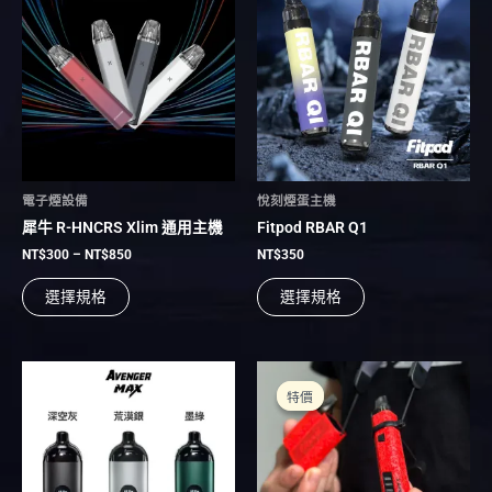
產
產
範
品
品
圍：
有
NT$300
有
到
多
多
NT$850
種
種
款
款
式。
式。
可
可
在
在
電子煙設備
悅刻煙蛋主機
產
產
犀牛 R-HNCRS Xlim 通用主機
Fitpod RBAR Q1
品
品
頁
頁
NT$
300
–
NT$
850
NT$
350
面
面
選擇規格
選擇規格
選
選
擇
擇
選
選
項
項
價
價
此
此
格
格
產
產
特價
特價
範
範
品
品
圍：
圍：
有
NT$250
有
NT$400
到
到
多
多
NT$1,900
NT$2,900
種
種