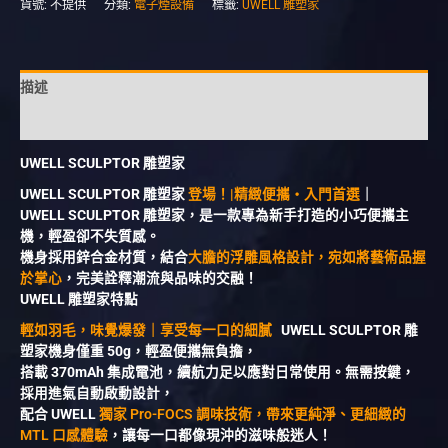
貨號:
不提供
分類:
電子煙設備
標籤:
UWELL 雕塑家
描述
額外資訊
UWELL SCULPTOR 雕塑家
UWELL SCULPTOR 雕塑家
登場！|精緻便攜・入門首選
｜
UWELL SCULPTOR 雕塑家，是一款專為新手打造的小巧便攜主
機，輕盈卻不失質感。
機身採用鋅合金材質，結合
大膽的浮雕風格設計，宛如將藝術品握
於掌心
，完美詮釋潮流與品味的交融！
UWELL 雕塑家特點
輕如羽毛，味覺爆發｜享受每一口的細膩
UWELL SCULPTOR 雕
塑家機身僅重 50g，輕盈便攜無負擔，
搭載 370mAh 集成電池，續航力足以應對日常使用。無需按鍵，
採用進氣自動啟動設計，
配合 UWELL
獨家 Pro-FOCS 調味技術，帶來更純淨、更細緻的
MTL 口感體驗
，讓每一口都像現沖的滋味般迷人！