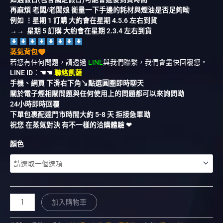
再麻煩 老闆/老闆娘 衡量一下手邊的耗材與煙油是否足夠呦
例如 ⋮星期 1 訂購 大約會在星期 4.5.6 左右到貨
→→ 星期 5 訂購 大約會在星期 2.3.4 左右到貨
蒸氣背包
若您有任何問題，請透過
LINE
與我們聯繫，我們會盡快回覆您。
LINE ID
：
☚☚
聯絡凱薩
手機、網頁 下滑右下角↘︎點選圓圈即時聊天
關於電子煙相關問題與任何使用上的問題都可以來詢問呦
24小時即時回覆
下單包裹配達門市時間大約 5-8 天 拒接急單呦
祝您 在蒸氣對決 有不一樣的洽購體驗 ❤︎
顏色
加入購物車