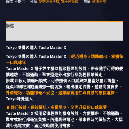
貨號:
不提供
分類:
悅刻煙蛋主機
,
電子煙設備
標籤:
通用主機
描述
額外資訊
Tokyo 味覺の達人 Taste Master X
Tokyo 味覺の達人 Taste Master X ｜
輕巧機身 × 精準輸出，掌握每
一口風味🚀
Taste Master X 電子煙主機以極致輕盈的設計，帶來隨手可得的便
攜體驗，不論通勤、聚會還是外出旅行都能輕鬆帶著走。
搭載 四段可調輸出模式，可依照個人口感與煙量喜好靈活調整，
從柔和細緻到飽滿濃郁一鍵切換，輸出穩定流暢，體驗高度自由。
外型輕巧，功能卻毫不妥協，是兼顧實用性與質感的最佳選擇。
Tokyo味覺達人
🔋 輕巧設計 × 長效續航 × 多樣風味，全面升級的口感享受
Taste Master X 採用緊湊輕盈的機身設計，方便攜帶，不論通勤、
聚會或旅行都毫無負擔。內建高效電池，帶來長時間續航力，大幅
減少充電次數，滿足長時間使用需求。