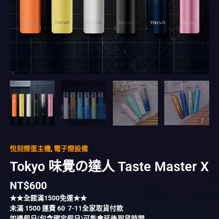
悅刻煙蛋主機
,
電子煙設備
Tokyo 味覺の達人 Taste Master X
NT$
600
★★全館滿
1500
免運★★
未滿
1500
運費
60
7-11全家取貨付款
如遇假日(包含國定假日)可能會延後到貨時間