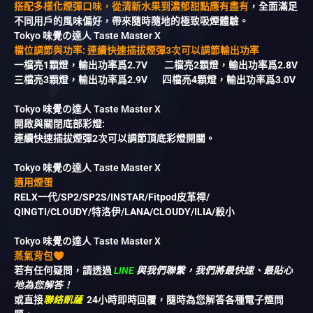
搭配多樣化煙彈口味，從清新水果到濃郁甜點應有盡有
，全面滿足
不同用戶的風味偏好，帶來隨時隨地的極致吸煙體驗。
Tokyo 味覺の達人 Taste Master X
檔位調節與功率: 連續快速插拔煙彈3次可以調節輸出功率
一檔亮1顆燈，輸出功率爲2.7V 二檔亮2顆燈，輸出功率爲2.8V
三檔亮3顆燈，輸出功率爲2.9V 四檔亮4顆燈，輸出功率爲3.0V
Tokyo 味覺の達人 Taste Master X
開啟與關閉底部彩燈:
連續快速插拔煙彈2次可以調節頂底彩燈開關。
Tokyo 味覺の達人 Taste Master X
適用煙蛋
RELX一代/SP2/SP2S/INSTAR/Fitpod皮革桿/
QINGTI/CLOUDY/特洛伊/LANA/CLOUDY/ILIA/殺小
Tokyo 味覺の達人 Taste Master X
蒸氣背包
若有任何疑問，請透過
LINE
與我們聯繫，我們將最快速、最貼心
地為您解答！
或直接
聯絡凱薩
24小時即時回覆，隨時為您解答各種電子煙問