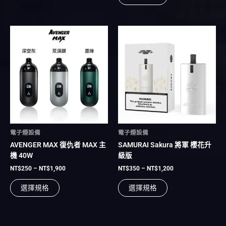
選
選
項
項
價
價
此
此
格
格
產
產
範
範
品
品
圍：
圍：
有
NT$250
有
NT$350
到
到
多
多
NT$1,900
NT$1,200
種
種
款
款
式。
式。
可
可
在
在
電子煙設備
電子煙設備
產
產
AVENGER MAX 復仇者 MAX 主
SAMURAI Sakura 將軍 櫻花升
品
品
機 40W
級版
頁
頁
面
面
NT$
250
–
NT$
1,900
NT$
350
–
NT$
1,200
選
選
選擇規格
選擇規格
擇
擇
選
選
項
項