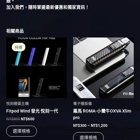
題。
加入我們，隨時掌握最新優惠和獨家資訊！
相關商品
原
目
價
此
此
始
前
格
產
產
特價
特價
價
價
範
品
品
格：
格：
圍：
NT$800。
NT$600。
有
有
NT$300
到
多
多
NT$1,200
種
種
款
款
式。
式。
可
可
在
在
悅刻煙蛋主機
電子煙設備
產
產
Fitpod Wind 發光 悅刻一代
羅馬 ROMA-小蠻牛OXVA Xlim
品
品
pro
頁
頁
NT$
800
NT$
600
面
面
NT$
300
–
NT$
1,200
選擇規格
選
選
選擇規格
擇
擇