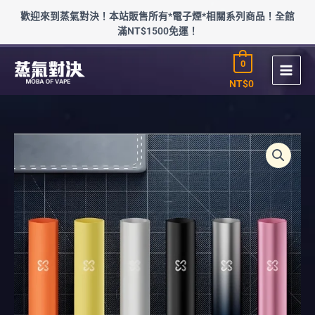
跳
歡迎來到蒸氣對決！本站販售所有*電子煙*相關系列商品！全館
至
滿NT$1500免運！
主
要
0
內
容
NT$
0
Tokyo
味
覺
の
達
人
Taste
Master
X
數
量