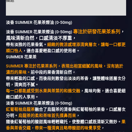
描述
額外資訊
淡香 SUMMER 花果茶煙油 (0-50mg)
專注於研發花果茶系列
，
淡香 SUMMER 花果茶煙油 (0-50mg)
風味清新自然，口感清淡不厚重，
帶有淡雅的花果香氣。
細緻的微涼感增添清爽層次，讓每一口都更
順口怡人
，適合喜愛輕盈口感的使用者。
SUMMER 花果茶
SUMMER
專注於花果茶系列，表現出相當細膩的風味，沒有過於
濃烈的果味。
前中段的果香清新自然，
帶來輕盈的口感，而後段則散發出淡淡的茶香，讓整體味道層次分
明，清爽而不膩。
每一口都能感受到水果與茶葉的和諧交融
，風味均衡，適合喜愛細
緻口感的人享用。
淡香 SUMMER 花果茶煙油 (0-50mg)
紅葡萄柚烏龍茶
融合了烏龍茶的清香與紅葡萄柚的果香，口感層次
分明。
烏龍茶的柔和茶味首先撲鼻而來
，
隨後紅葡萄柚的酸甜風味輕輕襯托，使整體口感既清新又微妙。
果
香與茶香交織，帶來一種清爽且略帶酸甜的味覺享受
，