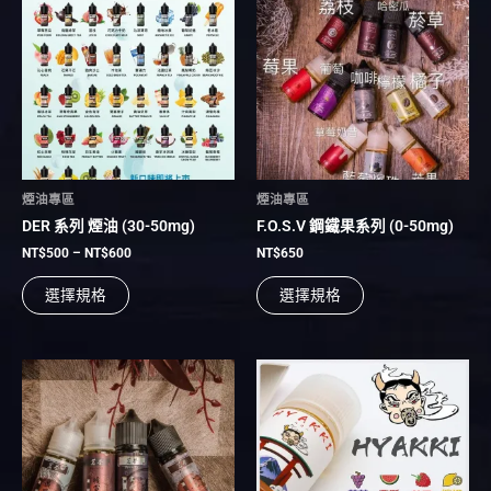
範
品
品
圍：
有
NT$500
有
到
多
多
NT$600
種
種
款
款
式。
式。
可
可
在
在
煙油專區
煙油專區
產
產
DER 系列 煙油 (30-50mg)
F.O.S.V 鋼鐵果系列 (0-50mg)
品
品
頁
頁
NT$
500
–
NT$
600
NT$
650
面
面
選擇規格
選擇規格
選
選
擇
擇
選
選
項
項
此
此
產
產
品
品
有
有
多
多
種
種