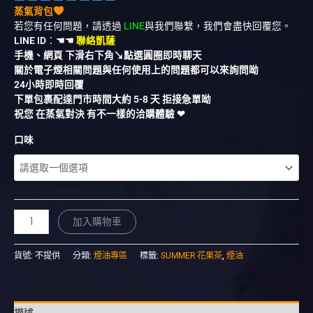
蒸氣背包
若您有任何問題，請透過
LINE
與我們聯繫，我們會盡快回覆您。
LINE ID
：
☚☚
聯絡凱薩
手機、網頁 下滑右下角↘︎點選圓圈即時聊天
關於電子煙相關問題與任何使用上的問題都可以來詢問呦
24小時即時回覆
下單包裹配達門市時間大約 5-8 天 拒接急單呦
祝您 在蒸氣對決 有不一樣的洽購體驗 ❤︎
口味
加入購物車
貨號:
不提供
分類:
煙油專區
標籤:
SUMMER 花果茶
,
煙油