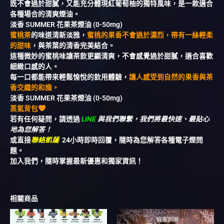
既不會過於甜膩，又能充分體現紅葡萄柚的獨特風味，是一款適合
各種場合的清爽煙油。
淡香 SUMMER 花果茶煙油 (0-50mg)
蜜桃茶
的味道清新淡雅，
蜜桃的果香不會過於濃烈，帶有一絲輕柔
的甜味
，與茶葉的清香完美結合。
這種微妙的蜜桃味讓茶飲更顯清爽，不會感覺過於甜膩，適合喜歡
細緻口感的人。
每一口都能帶來輕鬆愉悅的飲用體驗，
讓人感受到自然的果香與茶
香交織的和諧。
淡香 SUMMER 花果茶煙油 (0-50mg)
蒸氣背包
若有任何疑問，請透過
LINE
與我們聯繫，我們將最快速、最貼心
地為您解答！
或直接
聯絡凱薩
24小時即時回覆，隨時為您解答各種電子煙問
題。
加入我們，隨時掌握最新優惠和獨家資訊！
相關商品
價
此
此
格
產
產