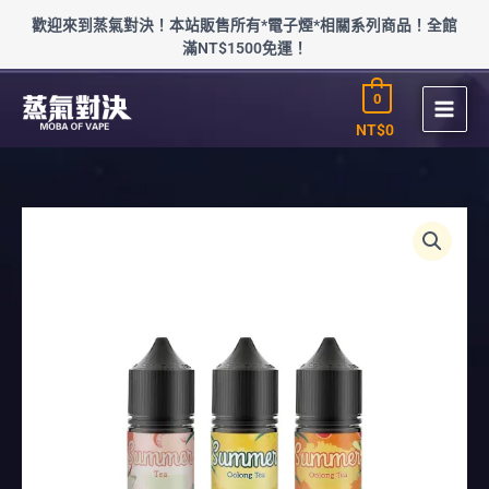
跳
歡迎來到蒸氣對決！本站販售所有*電子煙*相關系列商品！全館
至
滿NT$1500免運！
主
要
0
內
容
NT$
0
淡
香
SUMMER
花
果
茶
煙
油
(0-
50mg)
數
量