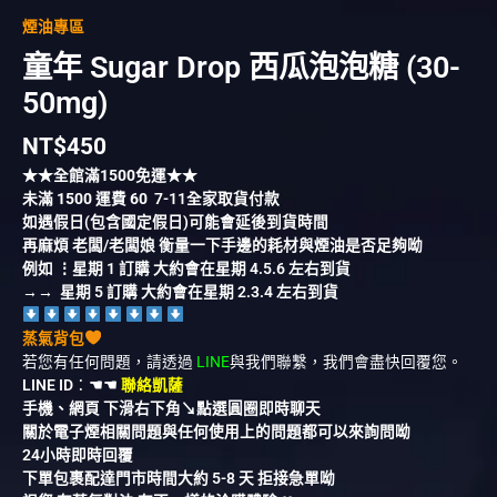
煙油專區
童年 Sugar Drop 西瓜泡泡糖 (30-
50mg)
NT$
450
★★全館滿
1500
免運★★
未滿
1500
運費
60
7-11全家取貨付款
如遇假日(包含國定假日)可能會延後到貨時間
再麻煩 老闆/老闆娘 衡量一下手邊的耗材與煙油是否足夠呦
例如 ⋮星期 1 訂購 大約會在星期 4.5.6 左右到貨
→→ 星期 5 訂購 大約會在星期 2.3.4 左右到貨
蒸氣背包
若您有任何問題，請透過
LINE
與我們聯繫，我們會盡快回覆您。
LINE ID
：
☚☚
聯絡凱薩
手機、網頁 下滑右下角↘︎點選圓圈即時聊天
關於電子煙相關問題與任何使用上的問題都可以來詢問呦
24小時即時回覆
下單包裹配達門市時間大約 5-8 天 拒接急單呦