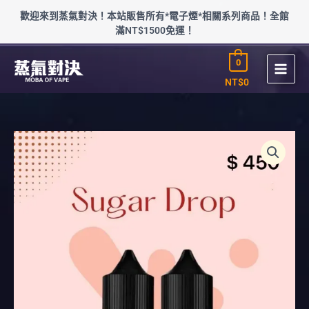
跳
歡迎來到蒸氣對決！本站販售所有*電子煙*相關系列商品！全館
至
滿NT$1500免運！
主
要
0
內
容
NT$
0
童
年
Sugar
Drop
西
瓜
泡
泡
糖
(30-
50mg)
數