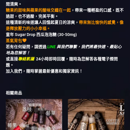
間清爽。
糖果的甜味與蘋果的酸味交織在一起
，帶來一種輕盈的口感，既不
過甜，也不過酸，完美平衡。
這種清新的味道讓人回憶起夏日的涼爽，
帶來無比愉快的感覺，像
是釋放壓力的小小幸福。
童年 Sugar Drop 西瓜泡泡糖 (30-50mg)
蒸氣背包
若有任何疑問，請透過
LINE
與我們聯繫，我們將最快速、最貼心
地為您解答！
或直接
聯絡凱薩
24小時即時回覆，隨時為您解答各種電子煙問
題。
加入我們，隨時掌握最新優惠和獨家資訊！
相關商品
此
此
產
產
品
品
有
有
多
多