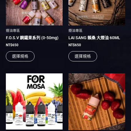
種
種
款
款
式。
式。
可
可
在
在
煙油專區
煙油專區
產
產
F.O.S.V 鋼鐵果系列 (0-50mg)
LAI SANG 賴桑 大煙油 60ML
品
品
頁
頁
NT$
650
NT$
650
面
面
選擇規格
選擇規格
選
選
擇
擇
選
選
項
項
此
此
產
產
品
品
有
有
多
多
種
種
款
款
式。
式。
可
可