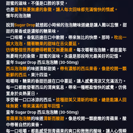
甜蜜的滋味，不僅是口腔的享受，
也是
童年無憂無慮的象徵，讓人每次回味都充滿愉快的情感。
懷年的泡泡糖
說到
Sugar Drop
就想起小時候的泡泡糖味道總是讓人難以忘懷，甜
甜的果香或是濃郁的糖果味，
一口咀嚼，香氣迅速在口中散開，帶來無比的快樂。那時，
吹出一
個大泡泡，隨著糖果的甜味在舌尖蔓延，
彷彿整個世界都變得輕鬆又無憂無慮。
每次嚼著泡泡糖，都是童年
無憂時光的象徵，甜蜜的滋味，永遠是那段時光最美好的記憶。
童年 Sugar Drop 西瓜泡泡糖 (30-50mg)
西瓜泡泡糖
的味道清新甜美，
帶有濃郁的西瓜果香，像是咬開一顆
新鮮的西瓜
，果汁四溢。
咀嚼時，糖果的香甜迅速在口中蔓延，讓人感覺清涼又充滿活力。
每一口都散發著西瓜的清爽氣息，帶來一種輕盈愉快的感覺，仿佛
置身於炎熱夏日，
享受著一口口冰涼的西瓜。
這種甜美又清新的味道，總是能讓人回
味無窮，帶來滿滿的童年回憶。
童年 Sugar Drop 西瓜泡泡糖 (30-50mg)
青蘋果泡泡糖
的味道
清新而酸甜
，像是咬開一顆脆嫩的青蘋果，酸
中帶著自然的果香。
每一口咀嚼，都能感受到青蘋果的爽口和微微的酸味，讓人心情瞬