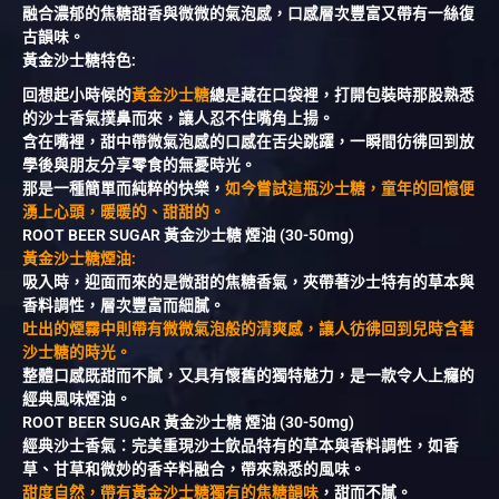
融合濃郁的焦糖甜香與微微的氣泡感，口感層次豐富又帶有一絲復
古韻味。
黃金沙士糖特色:
回想起小時候的
黃金沙士糖
總是藏在口袋裡，打開包裝時那股熟悉
的沙士香氣撲鼻而來，讓人忍不住嘴角上揚。
含在嘴裡，甜中帶微氣泡感的口感在舌尖跳躍，一瞬間彷彿回到放
學後與朋友分享零食的無憂時光。
那是一種簡單而純粹的快樂，
如今嘗試這瓶沙士糖，童年的回憶便
湧上心頭，暖暖的、甜甜的。
ROOT BEER SUGAR 黃金沙士糖 煙油 (30-50mg)
黃金沙士糖煙油:
吸入時，迎面而來的是微甜的焦糖香氣，夾帶著沙士特有的草本與
香料調性，層次豐富而細膩。
吐出的煙霧中則帶有微微氣泡般的清爽感，讓人彷彿回到兒時含著
沙士糖的時光。
整體口感既甜而不膩，又具有懷舊的獨特魅力，是一款令人上癮的
經典風味煙油。
ROOT BEER SUGAR 黃金沙士糖 煙油 (30-50mg)
經典沙士香氣：完美重現沙士飲品特有的草本與香料調性，如香
草、甘草和微妙的香辛料融合，帶來熟悉的風味。
甜度自然，帶有黃金沙士糖獨有的焦糖韻味
，甜而不膩。