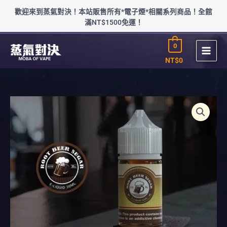
跳
歡迎來到蒸氣對決！本站販售所有*電子煙*相關系列商品！全館
至
滿NT$1500免運！
主
要
0
內
容
NT$
0
ROOT
BEER
SUGAR
黃
金
沙
士
糖
(30-
50mg)
數
量