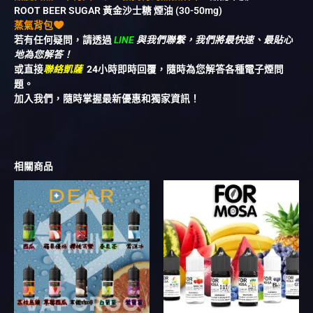
ROOT BEER SUGAR 黃金沙士糖 煙油 (30-50mg)
蒸氣背包
若有任何疑問，請透過
LINE
與我們聯繫，我們將最快速、最貼心
地為您解答！
或直接
聯絡凱薩
24小時即時回覆，隨時為您解答各種電子煙問
題。
加入我們，隨時掌握最新優惠和獨家資訊！
相關商品
此
此
產
產
品
品
有
有
多
多
種
種
款
款
式。
式。
可
可