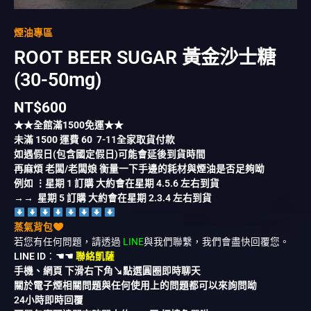
煙油專區
ROOT BEER SUGAR 黃金沙士糖
(30-50mg)
NT$
600
★★全館滿
1500
免運★★
未滿
1500
運費
60
7-11全家取貨付款
如遇假日(包含國定假日)可能會延後到貨時間
再麻煩 老闆/老闆娘 衡量一下手邊的耗材與煙油是否足夠呦
例如 ⋮星期 1 訂購 大約會在星期 4.5.6 左右到貨
→→ 星期 5 訂購 大約會在星期 2.3.4 左右到貨
蒸氣背包
若您有任何問題，請透過
LINE
與我們聯繫，我們會盡快回覆您。
LINE ID
：
☚☚
聯絡凱薩
手機、網頁 下滑右下角↘︎點選圓圈即時聊天
關於電子煙相關問題與任何使用上的問題都可以來詢問呦
24小時即時回覆