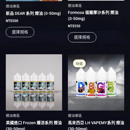
在
在
煙油專區
煙油專區
產
產
Formosa 福爾摩沙系列 煙油
新品 DEAR 系列 煙油 (0-50mg)
品
品
(0-50mg)
頁
頁
NT$
500
NT$
550
面
面
選擇規格
選
選
選擇規格
擇
擇
選
選
項
項
原
目
此
此
始
前
產
產
特價
特價
價
價
品
品
格：
格：
有
NT$600。
NT$500。
有
多
多
種
種
款
款
式。
式。
可
可
在
在
煙油專區
煙油專區
產
產
美國進口 Frozen 爆涼系列 煙油
馬來西亞 LH VAPEMY系列 煙油
品
品
(30-50mg)
(30-50mg)