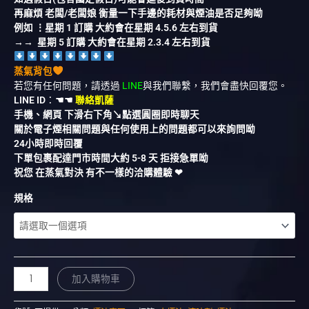
再麻煩 老闆/老闆娘 衡量一下手邊的耗材與煙油是否足夠呦
例如 ⋮星期 1 訂購 大約會在星期 4.5.6 左右到貨
→→ 星期 5 訂購 大約會在星期 2.3.4 左右到貨
蒸氣背包
若您有任何問題，請透過
LINE
與我們聯繫，我們會盡快回覆您。
LINE ID
：
☚☚
聯絡凱薩
手機、網頁 下滑右下角↘︎點選圓圈即時聊天
關於電子煙相關問題與任何使用上的問題都可以來詢問呦
24小時即時回覆
下單包裹配達門市時間大約 5-8 天 拒接急單呦
祝您 在蒸氣對決 有不一樣的洽購體驗 ❤︎
規格
加入購物車