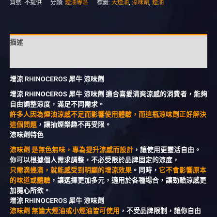
貨號:
不提供
分類:
煙油專區
標籤:
大煙油
,
涼味劑
,
煙油
描述
額外資訊
增涼 RHINOCEROS 犀牛 涼味劑
增涼 RHINOCEROS 犀牛 涼味劑 適合喜愛清爽涼感的消費者，能夠
自由調整涼度，滿足不同需求。
許多人因為煙油涼感不足而影響使用體驗，而這瓶涼味劑正好解決
這個問題
，讓抽煙樂趣不再受限。
涼味劑特色
涼味劑 是無色無味，專為提升涼感而設計
，讓使用更靈活自由。
你可以根據個人需求調整，不必受限於品牌固定的涼度，
只需滴幾滴，就能感受到明顯的增涼效果
。同時，
它不會影響原本
的味道或體驗
，讓選擇更加多元，適用於各種場合，讓勁酷涼感更
加隨心所欲。
增涼 RHINOCEROS 犀牛 涼味劑
涼味劑 無論大煙油或小煙油皆可使用
，不受品牌限制，讓你自由