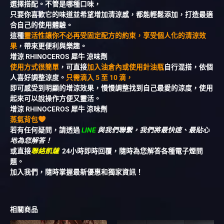
選擇搭配。不管是哪種口味，
只要你喜歡它的味道並希望增加清涼感，都能輕鬆添加，打造最適
合自己的使用體驗。
這種
靈活性讓你不必再受固定配方的約束，享受個人化的清涼效
果
，帶來更便利與樂趣。
增涼 RHINOCEROS 犀牛 涼味劑
使用方式很簡單
，可直接
加入油倉內或使用針油瓶
自行混搭，依個
人喜好調整涼度。
只需滴入 5 至 10 滴，
即可感受到明顯的增涼效果，慢慢調整找到自己最愛的涼度，使用
起來可以說操作方便又靈活。
增涼 RHINOCEROS 犀牛 涼味劑
蒸氣背包
若有任何疑問，請透過
LINE
與我們聯繫，我們將最快速、最貼心
地為您解答！
或直接
聯絡凱薩
24小時即時回覆，隨時為您解答各種電子煙問
題。
加入我們，隨時掌握最新優惠和獨家資訊！
相關商品
原
目