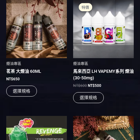
此
此
始
前
產
產
特價
特價
價
價
品
品
格：
格：
有
NT$600。
NT$500。
有
多
多
種
種
款
款
式。
式。
可
可
在
在
煙油專區
煙油專區
產
產
茗茶 大煙油 60ML
馬來西亞 LH VAPEMY系列 煙油
品
品
(30-50mg)
頁
頁
NT$
650
面
面
NT$
600
NT$
500
選擇規格
選
選
選擇規格
擇
擇
選
選
項
項
此
此
產
產
品
品
有
有