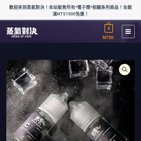
跳
歡迎來到蒸氣對決！本站販售所有*電子煙*相關系列商品！全館
至
滿NT$1500免運！
主
要
0
內
容
NT$
0
增
涼
RHINOCEROS
犀
牛
涼
味
劑
數
量