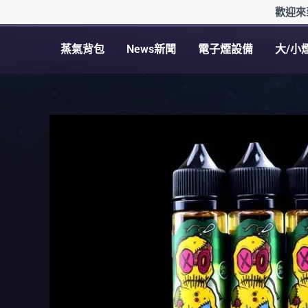
跳
歡迎來
至
主
蒸氣背包
News新聞
電子煙設備
大/小
要
內
容