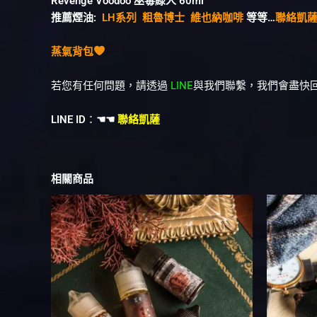
Revenge Voodoo 巫毒綠人 60ml
推薦煙油:
LH系列
粗魯博士
維也納咖啡
等等…
聯絡凱
蒸氣背包
若您有任何問題，請透過
LINE
與我們聯繫，我們會盡快
LINE ID
：
☚☚
聯絡凱薩
相關商品
此
產
品
有
多
種
款