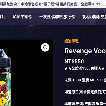
到蒸氣對決！本站販售所有*電子煙*相關系列商品！全館滿NT$150
煙油
加熱不雷包
一次性/拋棄式旅行包
耗材/線圈/空
煙油專區
Revenge
Voodoo
Revenge V
巫
毒
NT$
550
綠
★★全館滿
1500
免運★★
人
60ml
未滿
1500
運費
60
7-1
數
量
如遇假日(包含國定假日)
再麻煩 老闆/老闆娘 衡