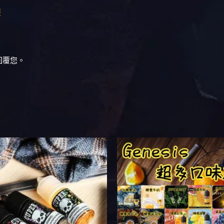
薩
回覆您。
價
此
此
格
產
產
範
品
品
圍：
NT$450
有
有
到
多
多
NT$1,200
種
種
款
款