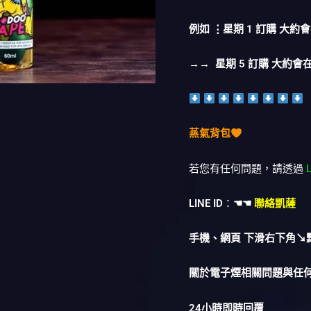
例如 ⋮星期 1 訂購 大約會
→→ 星期 5 訂購 大約會在
蒸氣背包
若您有任何問題，請透過
LINE ID
：
☚☚
聯絡凱薩
手機、網頁 下滑右下角↘
關於電子煙相關問題與任
24小時即時回覆