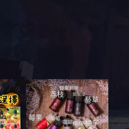
此
產
品
有
多
種
款