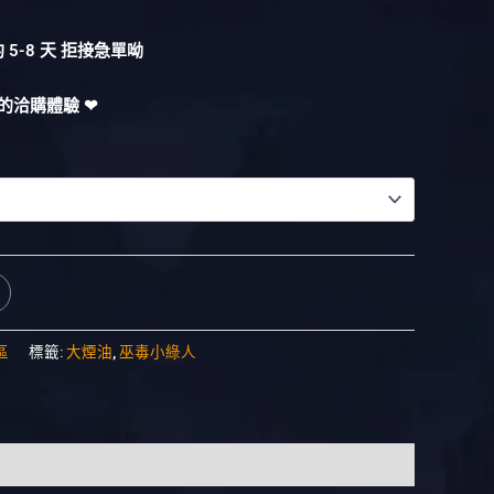
5-8 天 拒接急單呦
的洽購體驗 ❤︎
區
標籤:
大煙油
,
巫毒小綠人