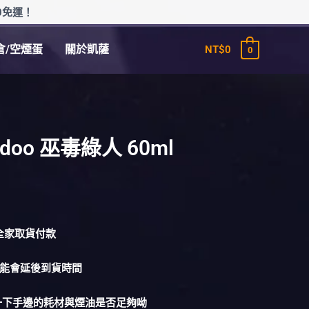
0免運！
倉/空煙蛋
關於凱薩
NT$
0
0
oodoo 巫毒綠人 60ml
1全家取貨付款
可能會延後到貨時間
量一下手邊的耗材與煙油是否足夠呦