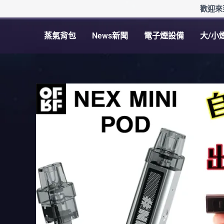
跳
歡迎來
至
主
蒸氣背包
News新聞
電子煙設備
大/小
要
內
容