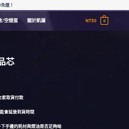
0免運！
倉/空煙蛋
關於凱薩
NT$
0
0
成品芯
1全家取貨付款
可能會延後到貨時間
量一下手邊的耗材與煙油是否足夠呦