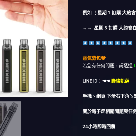
例如 ⋮星期 1 訂購 大約會
→→ 星期 5 訂購 大約會在
蒸氣背包
若您有任何問題，請透過
LINE ID
：
☚☚
聯絡凱薩
手機、網頁 下滑右下角↘
關於電子煙相關問題與任
24小時即時回覆