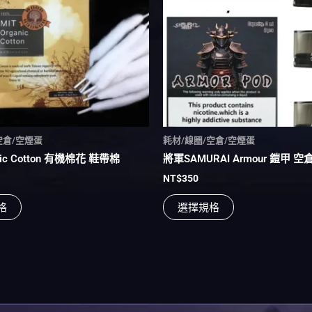
多
多
種
種
款
款
式。
式。
可
可
在
在
產
產
品
品
頁
頁
空倉/空煙蛋
耗材/線圈/空倉/空煙蛋
面
面
anic Cotton 有機棉花 鞋帶棉
將軍SAMURAI Armour 鎧甲 空
選
選
NT$
350
擇
擇
選
選
格
選擇規格
項
項