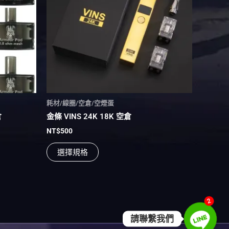
多
種
款
式。
可
在
產
品
頁
耗材/線圈/空倉/空煙蛋
面
倉
金條 VINS 24K 18K 空倉
選
NT$
500
擇
選
選擇規格
項
2
請聯繫我們