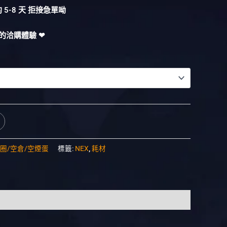
5-8 天 拒接急單呦
的洽購體驗 ❤︎
圈/空倉/空煙蛋
標籤:
NEX
,
耗材