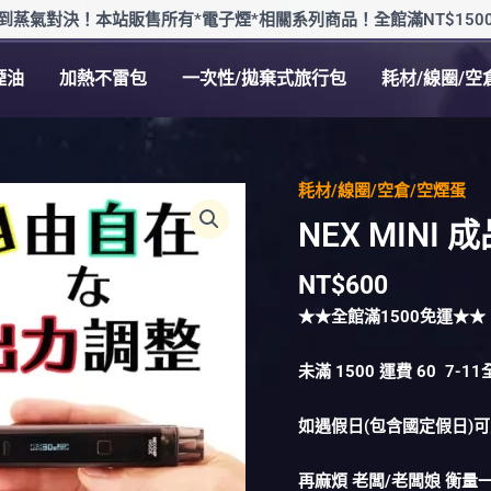
到蒸氣對決！本站販售所有*電子煙*相關系列商品！全館滿NT$150
煙油
加熱不雷包
一次性/拋棄式旅行包
耗材/線圈/空
耗材/線圈/空倉/空煙蛋
NEX
MINI
NEX MINI 
成
品
NT$
600
芯
★★全館滿
1500
免運★★
數
量
未滿
1500
運費
60
7-1
如遇假日(包含國定假日)
再麻煩 老闆/老闆娘 衡