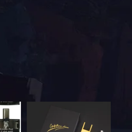
此
產
品
有