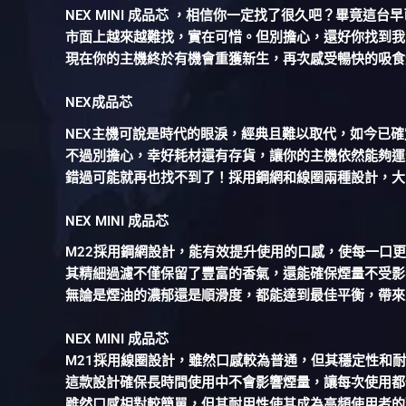
NEX MINI 成品芯 ，相信你一定找了很久吧？畢竟這
市面上越來越難找，實在可惜。但別擔心，還好你找到我
現在你的主機終於有機會重獲新生，再次感受暢快的吸食
NEX成品芯
NEX主機可說是時代的眼淚，經典且難以取代，如今已
不過別擔心，幸好耗材還有存貨，讓你的主機依然能夠運
錯過可能就再也找不到了！採用鋼網和線圈兩種設計，大
NEX MINI 成品芯
M22採用鋼網設計，能有效提升使用的口感，使每一口
其精細過濾不僅保留了豐富的香氣，還能確保煙量不受影
無論是煙油的濃郁還是順滑度，都能達到最佳平衡，帶來
NEX MINI 成品芯
M21採用線圈設計，雖然口感較為普通，但其穩定性和
這款設計確保長時間使用中不會影響煙量，讓每次使用都
雖然口感相對較簡單，但其耐用性使其成為高頻使用者的