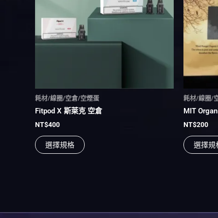
多
種
款
式。
可
在
產
品
頁
耗材/線圈/空倉/空煙蛋
耗材/線圈/
面
Fitpod X 斯萊克 空倉
MIT Org
選
NT$
400
NT$
200
擇
選
選擇規格
選擇規
項