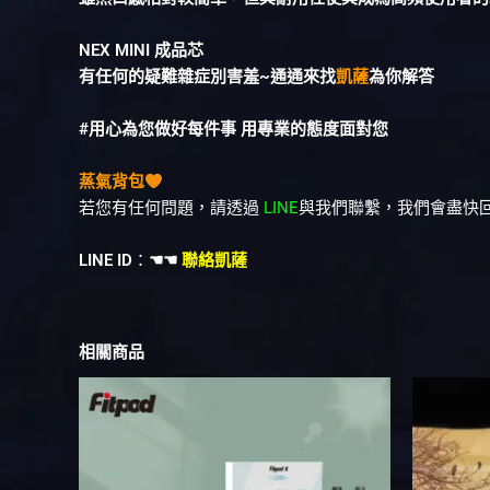
NEX MINI 成品芯
有任何的疑難雜症別害羞~通通來找
凱薩
為你解答
#用心為您做好每件事 用專業的態度面對您
蒸氣背包
若您有任何問題，請透過
LINE
與我們聯繫，我們會盡快
LINE ID
：
☚☚
聯絡凱薩
相關商品
此
產
品
有