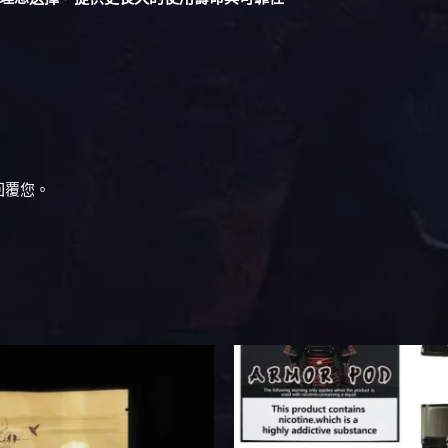
回覆您。
此
此
產
產
品
品
有
有