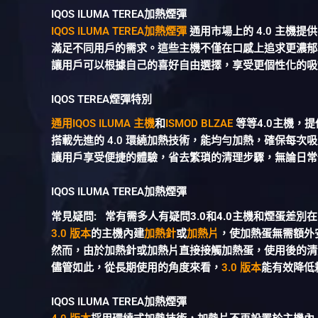
IQOS ILUMA TEREA加熱煙彈
IQOS ILUMA TEREA加熱煙彈
通用市場上的 4.0 主機
滿足不同用戶的需求。這些主機不僅在口感上追求更濃郁
讓用戶可以根據自己的喜好自由選擇，享受更個性化的吸
IQOS TEREA煙彈特別
通用IQOS ILUMA 主機
和
ISMOD BLZAE
等等4.0主機，
搭載先進的 4.0 環繞加熱技術，能均勻加熱，確保每
讓用戶享受便捷的體驗，省去繁瑣的清理步驟，無論日常
IQOS ILUMA TEREA加熱煙彈
常見疑問: 常有需多人有疑問3.0和4.0主機和煙蛋差別在
3.0 版本
的主機內建
加熱針
或
加熱片
，使加熱蛋無需額外
然而，由於加熱針或加熱片直接接觸加熱蛋，使用後的清
儘管如此，從長期使用的角度來看，
3.0 版本
能有效降低
IQOS ILUMA TEREA加熱煙彈