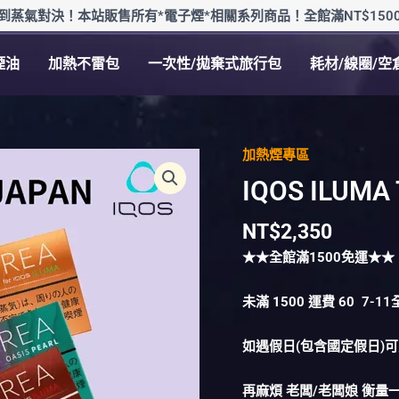
到蒸氣對決！本站販售所有*電子煙*相關系列商品！全館滿NT$150
煙油
加熱不雷包
一次性/拋棄式旅行包
耗材/線圈/空
加熱煙專區
IQOS
ILUMA
IQOS ILUM
TEREA
加
NT$
2,350
熱
★★全館滿
1500
免運★★
煙
彈
未滿
1500
運費
60
7-1
數
量
如遇假日(包含國定假日)
再麻煩 老闆/老闆娘 衡