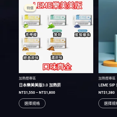
價
此
格
產
特價
特價
範
品
圍：
NT$1,550
有
到
多
NT$1,800
種
款
式。
可
在
產
品
頁
加熱煙專區
加熱煙專區
面
日本樂美美版3.0 加熱菸
LEME SI
選
NT$
1,550
–
NT$
1,800
NT$
1,380
擇
選
選擇規格
選擇規
項