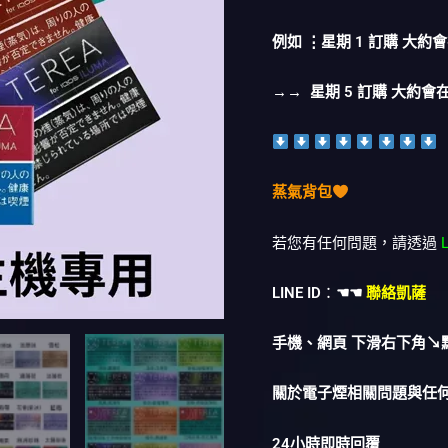
例如 ⋮星期 1 訂購 大約會
→→ 星期 5 訂購 大約會在
蒸氣背包
若您有任何問題，請透過
LINE ID
：
☚☚
聯絡凱薩
手機、網頁 下滑右下角↘
關於電子煙相關問題與任
24小時即時回覆