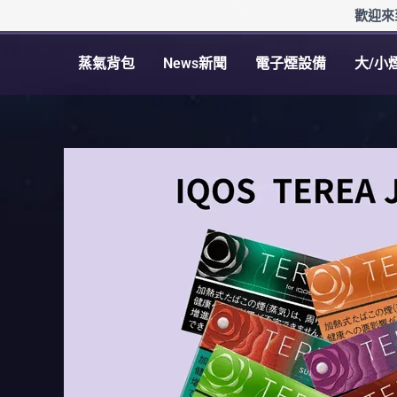
跳
歡迎來
至
主
蒸氣背包
News新聞
電子煙設備
大/小
要
內
容