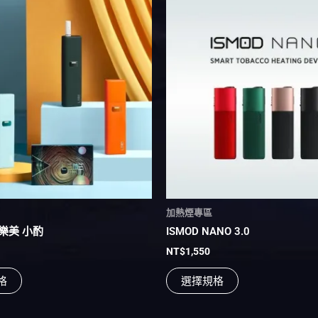
此
此
產
產
品
品
有
有
多
多
種
種
款
款
式。
式。
可
可
在
在
產
產
品
品
頁
頁
加熱煙專區
面
面
P 樂美 小酌
ISMOD NANO 3.0
選
選
NT$
1,550
擇
擇
選
選
格
選擇規格
項
項