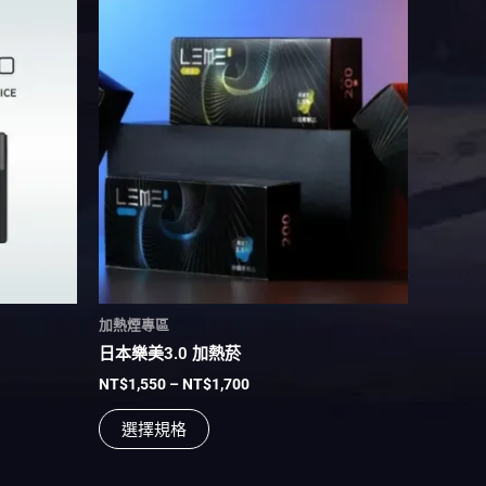
價
此
格
產
範
品
圍：
NT$1,550
有
到
多
NT$1,700
種
款
式。
可
在
產
品
頁
加熱煙專區
面
日本樂美3.0 加熱菸
選
NT$
1,550
–
NT$
1,700
擇
選
選擇規格
項