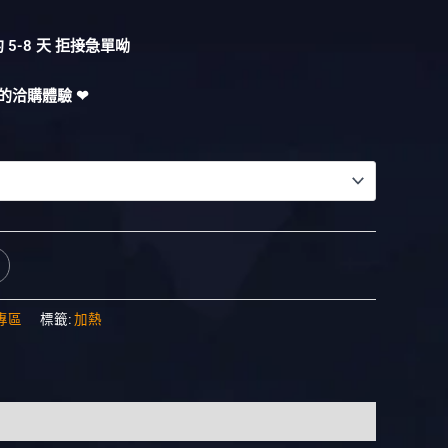
5-8 天 拒接急單呦
的洽購體驗 ❤︎
專區
標籤:
加熱