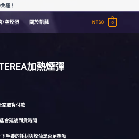
0免運！
倉/空煙蛋
關於凱薩
NT$
0
0
A TEREA加熱煙彈
1全家取貨付款
可能會延後到貨時間
量一下手邊的耗材與煙油是否足夠呦