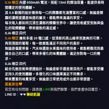
ILIA 哩亞
內建 650mAh 電池，搭配 13ml 的煙油容量，能提供長時
間穩定的使用體驗。
其 0.8 歐姆的設計確保每一口的煙霧都充滿豐富的口感，無論是煙
霧的濃密度還是味道的層次，都能帶來滿滿的享受。
每次吸入都如同沉浸在濃郁的煙霧世界中，讓使用者感受到無與倫
比的吸煙體驗，帶來極致的滿足感。
ILIA 哩亞 四代
ILIA 哩亞
擁有多達 20 種口感，從清新的高山綠茶到激爽的可樂，
再到清甜的葡萄，每一款都能滿足不同用戶的喜好。
無論是偏愛茶香、汽水味還是水果風味的使用者，都能輕鬆找到最
適合自己的口感，帶來多樣化的味覺體驗，滿足你對每一口的需
求。
ILIA 哩亞 四代
結合先進技術與便捷設計，無論是新手還是資深用戶，都能享受穩
定持久的使用體驗。多樣化的口味選擇滿足不同需求，
帶來豐富的味覺享受，無論是日常使用或外出都非常便捷。
蒸氣背包
若您有任何問題，請透過
LINE
與我們聯繫，我們會盡快回覆您。
LINE ID
：
☚☚
聯絡凱薩