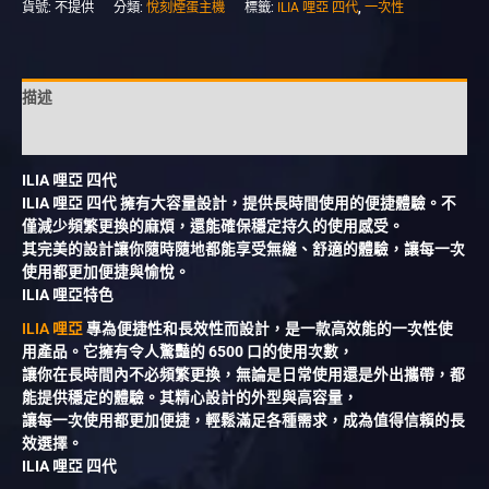
貨號:
不提供
分類:
悅刻煙蛋主機
標籤:
ILIA 哩亞 四代
,
一次性
描述
額外資訊
ILIA 哩亞 四代
ILIA 哩亞 四代 擁有大容量設計，提供長時間使用的便捷體驗。不
僅減少頻繁更換的麻煩，還能確保穩定持久的使用感受。
其完美的設計讓你隨時隨地都能享受無縫、舒適的體驗，讓每一次
使用都更加便捷與愉悅。
ILIA 哩亞特色
ILIA 哩亞
專為便捷性和長效性而設計，是一款高效能的一次性使
用產品。它擁有令人驚豔的 6500 口的使用次數，
讓你在長時間內不必頻繁更換，無論是日常使用還是外出攜帶，都
能提供穩定的體驗。其精心設計的外型與高容量，
讓每一次使用都更加便捷，輕鬆滿足各種需求，成為值得信賴的長
效選擇。
ILIA 哩亞 四代