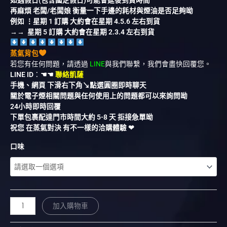
再麻煩 老闆/老闆娘 衡量一下手邊的耗材與煙油是否足夠呦
例如 ⋮星期 1 訂購 大約會在星期 4.5.6 左右到貨
→→ 星期 5 訂購 大約會在星期 2.3.4 左右到貨
蒸氣背包
若您有任何問題，請透過
LINE
與我們聯繫，我們會盡快回覆您。
LINE ID
：
☚☚
聯絡凱薩
手機、網頁 下滑右下角↘︎點選圓圈即時聊天
關於電子煙相關問題與任何使用上的問題都可以來詢問呦
24小時即時回覆
下單包裹配達門市時間大約 5-8 天 拒接急單呦
祝您 在蒸氣對決 有不一樣的洽購體驗 ❤︎
口味
加入購物車