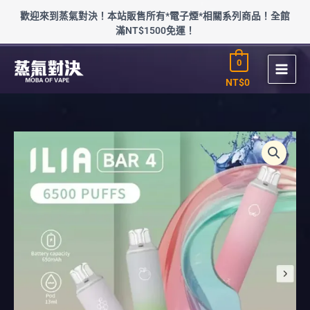
跳
歡迎來到蒸氣對決！本站販售所有*電子煙*相關系列商品！全館
至
滿NT$1500免運！
主
要
0
內
容
NT$
0
ILIA
哩
亞
四
代
數
量