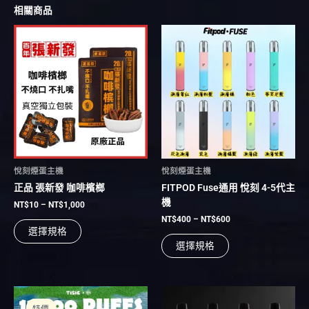
相關商品
價
價
此
此
格
格
產
產
範
範
品
品
圍：
圍：
有
NT$10
有
NT$400
到
到
多
多
NT$1,000
NT$600
種
種
款
款
式。
式。
可
可
在
在
悅刻煙蛋主機
悅刻煙蛋主機
產
產
正品 張新發 咖啡檳榔
FITPOD Fuse通用 悅刻 4-5代主
品
品
機
頁
頁
NT$
10
–
NT$
1,000
面
面
NT$
400
–
NT$
600
選擇規格
選
選
選擇規格
擇
擇
選
選
項
項
原
目
此
此
始
前
產
產