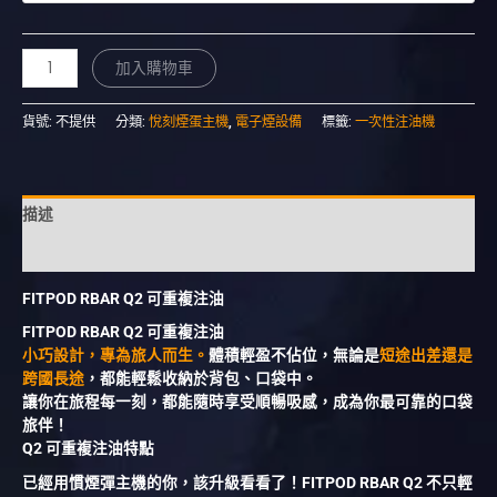
加入購物車
貨號:
不提供
分類:
悅刻煙蛋主機
,
電子煙設備
標籤:
一次性注油機
描述
額外資訊
FITPOD RBAR Q2 可重複注油
FITPOD RBAR Q2 可重複注油
小巧設計，專為旅人而生。
體積輕盈不佔位，無論是
短途出差還是
跨國長途
，都能輕鬆收納於背包、口袋中。
讓你在旅程每一刻，都能隨時享受順暢吸感，成為你最可靠的口袋
旅伴！
Q2 可重複注油特點
已經用慣煙彈主機的你，該升級看看了！FITPOD RBAR Q2 不只輕