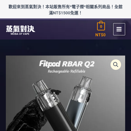
跳
歡迎來到蒸氣對決！本站販售所有*電子煙*相關系列商品！全館
至
滿NT$1500免運！
主
要
0
內
容
NT$
0
FITPOD
RBAR
Q2
可
重
複
注
油
數
量