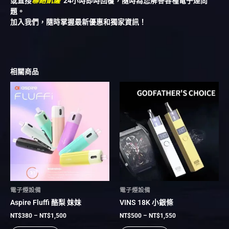
或直接
聯絡凱薩
24小時即時回覆，隨時為您解答各種電子煙問
題。
加入我們，隨時掌握最新優惠和獨家資訊！
相關商品
價
價
此
此
格
格
產
產
範
範
品
品
圍：
圍：
有
NT$380
有
NT$500
到
到
多
多
NT$1,500
NT$1,550
種
種
款
款
式。
式。
可
可
在
在
電子煙設備
電子煙設備
產
產
Aspire Fluffi 酪梨 妹妹
VINS 18K 小銀條
品
品
頁
頁
NT$
380
–
NT$
1,500
NT$
500
–
NT$
1,550
面
面