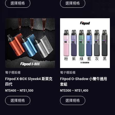
選擇規格
選擇規格
選
選
擇
擇
選
選
項
項
價
價
此
此
格
格
產
產
範
範
品
品
圍：
圍：
有
NT$400
有
NT$300
到
到
多
多
NT$1,500
NT$1,400
種
種
款
款
式。
式。
可
可
在
在
電子煙設備
電子煙設備
產
產
Fitpod X-BOX Slyeek4 斯萊克
Fitpod O-Shadow 小蠻牛通用
品
品
四代
套組
頁
頁
面
面
NT$
400
–
NT$
1,500
NT$
300
–
NT$
1,400
選
選
選擇規格
選擇規格
擇
擇
選
選
項
項