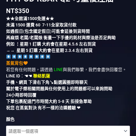
NT$
350
★★全館滿
1500
免運★★
未滿
1500
運費
60
7-11全家取貨付款
如遇假日(包含國定假日)可能會延後到貨時間
再麻煩 老闆/老闆娘 衡量一下手邊的耗材與煙油是否足夠呦
例如 ⋮星期 1 訂購 大約會在星期 4.5.6 左右到貨
→→ 星期 5 訂購 大約會在星期 2.3.4 左右到貨
蒸氣背包
若您有任何問題，請透過
LINE
與我們聯繫，我們會盡快回覆您。
LINE ID
：
☚☚
聯絡凱薩
手機、網頁 下滑右下角↘︎點選圓圈即時聊天
關於電子煙相關問題與任何使用上的問題都可以來詢問呦
24小時即時回覆
下單包裹配達門市時間大約 5-8 天 拒接急單呦
祝您 在蒸氣對決 有不一樣的洽購體驗 ❤︎
顏色