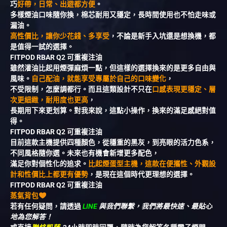
巧
好帶，日常、出遊都方便
。
多樣煙油口味隨你換，棉芯耐用又穩定，長時間使用也不怕走味或
漏油。
高性價比，讓你少花錢、多享受
，不論是新手入坑還是想換機，都
是值得一試的選擇。
FITPOD RBAR Q2 可重複注油
雖然灌油比起用煙彈麻煩一點，但這樣的選擇換來的是更多自由與
風味。
自己配油，就能享受專屬於自己的口味變化
，
不受限制，怎麼調都行。而且這類設計不只在
口感表現更穩定、層
次更細緻，耐用度也更高
，
長期用下來更划算。對我來說，這點小操作，換來的滿足感絕對值
得。
FITPOD RBAR Q2 可重複注油
目前這款主機提供四種顏色，從穩重的黑灰，到亮眼的活力色系，
不同風格隨你選。未來也有機會新增更多配色，
滿足你對個性化的追求。
比起煙蛋型主機，這款在便攜性、外觀設
計和性價比上都更有優勢
，是現在這個時代更理想的選擇。
FITPOD RBAR Q2 可重複注油
蒸氣背包
若有任何疑問，請透過
LINE
與我們聯繫，我們將最快速、最貼心
地為您解答！