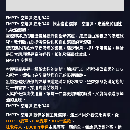
額外資訊
EMPTY 空煙彈 通用RAXL
EMPTY 空煙彈 通用RAXL 探索自由選擇 – 空煙彈，定義您的個性
化吸煙體驗，
空煙彈將您的吸煙體驗提升到全新高度，讓您自由定義您的吸煙旅
程。我們致力於提供個性化和自由選擇的空煙彈，
讓您隨心所欲地享受吸煙的樂趣。穩定耐用，提升使用體驗，無論
是日常應用還是高效運行，都能發揮最佳效能。
EMPTY 空煙彈
空煙彈產品是一種革命性的創新，讓您可以自行選擇您喜愛的口味
和配方，塑造出完全屬於您自己的吸煙體驗。
無論您偏好濃郁的煙草味還是清新的水果香，空煙彈都能滿足您的
每一個需求。採用陶瓷芯設計，
大幅降低煙油使用量，讓每一口都更加細膩順滑。又能精準還原煙
油的風味。
EMPTY 空煙彈 通用RAXL
EMPTY 空煙彈 提供多種主機選擇，滿足不同外觀使用需求。從
FITPOD皮革
、
ILIA皮革
、
ILIA一般款
、
味覺達人
、
LUCKIN
幸運
主機等等一應俱全。無論是皮質外觀，還