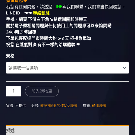
蒸氣背包
若您有任何問題，請透過
LINE
與我們聯繫，我們會盡快回覆您。
LINE ID
：
☚☚
聯絡凱薩
手機、網頁 下滑右下角↘︎點選圓圈即時聊天
關於電子煙相關問題與任何使用上的問題都可以來詢問呦
24小時即時回覆
下單包裹配達門市時間大約 5-8 天 拒接急單呦
祝您 在蒸氣對決 有不一樣的洽購體驗 ❤︎
規格
加入購物車
貨號:
不提供
分類:
耗材/線圈/空倉/空煙蛋
標籤:
通用煙蛋
描述