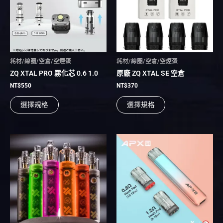
多
多
種
種
款
款
式。
式。
可
可
在
在
耗材/線圈/空倉/空煙蛋
耗材/線圈/空倉/空煙蛋
產
產
ZQ XTAL PRO 霧化芯 0.6 1.0
原廠 ZQ XTAL SE 空倉
品
品
頁
頁
NT$
550
NT$
370
面
面
選擇規格
選擇規格
選
選
擇
擇
選
選
項
項
此
此
產
產
品
品
有
有
多
多
種
種
款
款
式。
式。
可
可