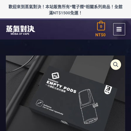
跳
歡迎來到蒸氣對決！本站販售所有*電子煙*相關系列商品！全館
至
滿NT$1500免運！
主
要
0
內
容
NT$
0
EMPTY
空
煙
彈
通
用
RAXL
數
量