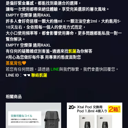
是偏好緊金屬感，都能找到最適合的選擇，
讓每一次使用都帶來絕佳體驗，享受完美還原的層次風味。
EMPTY 空煙彈 通用RAXL
許多人會好奇這樣一顆大約幾ml，一顆注油空倉2ml，大約能用5-
10天左右，全依照每一個人的使用方式而定，
大小口使用頻率等，都會影響使用壽命，更多問題都能私我一對一
幫你解決。
EMPTY 空煙彈 通用RAXL
有任何的疑難雜症別害羞~通通來找
凱薩
為你解答
#用心為您做好每件事 用專業的態度面對您
蒸氣背包
若您有任何問題，請透過
LINE
與我們聯繫，我們會盡快回覆您。
LINE ID
：
☚☚
聯絡凱薩
相關商品
此
此
產
產
品
品
有
有