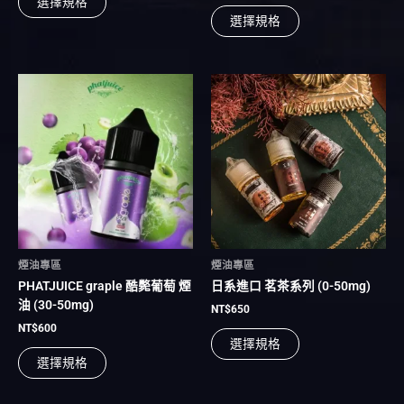
選擇規格
選
選
選擇規格
擇
擇
選
選
項
項
此
此
產
產
品
品
有
有
多
多
種
種
款
款
式。
式。
可
可
在
在
煙油專區
煙油專區
產
產
PHATJUICE graple 酷斃葡萄 煙
日系進口 茗茶系列 (0-50mg)
品
品
油 (30-50mg)
頁
頁
NT$
650
面
面
NT$
600
選擇規格
選
選
選擇規格
擇
擇
選
選
項
項