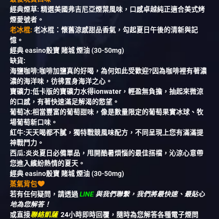
經典煙草: 精選美國弗吉尼亞煙葉風味，口感卓越純正適合美式烤
煙愛號者。
老冰棍:
老冰棍：懷舊涼感甜品香氣，勾起夏日午後的清新與記
憶。
經典 easino骰寶 賭城 煙油 (30-50mg)
缺貨:
海鹽咖啡:咖啡加鹽真的好喝，為何如此受歡迎?因為咖啡裡有著濃
濃的海洋味，彷彿置身海洋之心。
寶礦力:低卡版的寶礦力水得ionwater，輕盈無負擔，抽起來微涼
的口感，有著快速滿足解渴的慾望。
葡萄冰:相當豐富的葡萄甜味，像是數量限定的葡萄果實冰球、牧
場葡萄新口味。
紅牛:天天喝都不膩，獨特戰競風味配方，不同呈現上您有滿滿提
神戰鬥力。
西瓜:炎炎夏日必備單品，甩開酷暑煩惱的最佳搭檔，沁涼心意帶
您進入繽紛熱情的夏天。
經典 easino骰寶 賭城 煙油 (30-50mg)
蒸氣背包
若有任何疑問，請透過
LINE
與我們聯繫，我們將最快速、最貼心
地為您解答！
或直接
聯絡凱薩
24小時即時回覆，隨時為您解答各種電子煙問