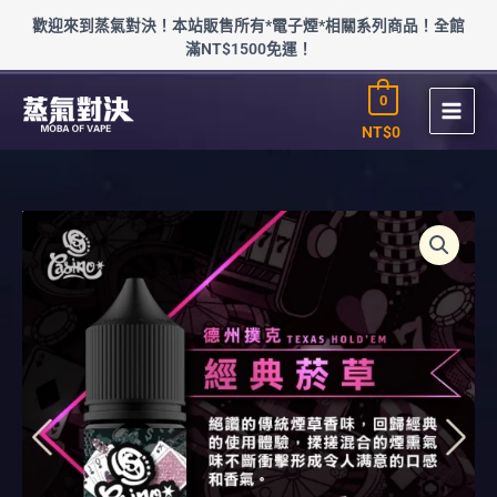
跳
歡迎來到蒸氣對決！本站販售所有*電子煙*相關系列商品！全館
至
滿NT$1500免運！
主
要
0
內
容
NT$
0
經
典
easino
骰
寶
賭
城
煙
油
(30-
50mg)
數