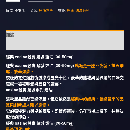
貨號:
不提供
分類:
煙油專區
標籤:
煙油
,
賭城系列
描述
額外資訊
經典 easino骰寶 賭城 煙油 (30-50mg)
經典 easino骰寶 賭城 煙油 (30-50mg)
賭城是一座不夜城，燈火璀
璨，繁華如夢。
夜晚的霓虹燈將街道染成五光十色，豪華的賭場與世界級的口味交
織成一場場味覺與感官的盛宴。
easino骰寶 賭城系列 煙油
這款產品雖然已經停產，但它依然是
經典中的經典，曾經帶來的品
質與創新讓人難以忘懷。
它的獨特魅力與卓越表現，即使停產後，仍在市場上留下一抹無法
取代的印象。
經典 easino骰寶 賭城 煙油 (30-50mg)
最後現貨口味