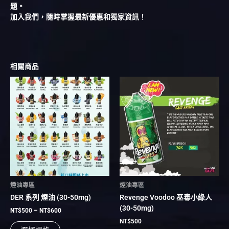
題。
加入我們，隨時掌握最新優惠和獨家資訊！
相關商品
價
此
此
格
產
產
範
品
品
圍：
有
NT$500
有
到
多
多
NT$600
種
種
款
款
式。
式。
可
可
在
在
煙油專區
煙油專區
產
產
DER 系列 煙油 (30-50mg)
Revenge Voodoo 巫毒小綠人
品
品
(30-50mg)
頁
頁
NT$
500
–
NT$
600
面
面
NT$
500