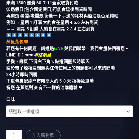
未滿
1500
運費
60
7-11全家取貨付款
如遇假日(包含國定假日)可能會延後到貨時間
再麻煩 老闆/老闆娘 衡量一下手邊的耗材與煙油是否足夠呦
例如 ⋮星期 1 訂購 大約會在星期 4.5.6 左右到貨
→→ 星期 5 訂購 大約會在星期 2.3.4 左右到貨
蒸氣背包
若您有任何問題，請透過
LINE
與我們聯繫，我們會盡快回覆您。
LINE ID：
☚☚
聯絡凱薩
手機、網頁 下滑右下角↘︎點選圓圈即時聊天
關於電子煙相關問題與任何使用上的問題都可以來詢問呦
24小時即時回覆
下單包裹配達門市時間大約 5-8 天 拒接急單呦
祝您 在蒸氣對決 有不一樣的洽購體驗 ❤︎
口味
加入購物車