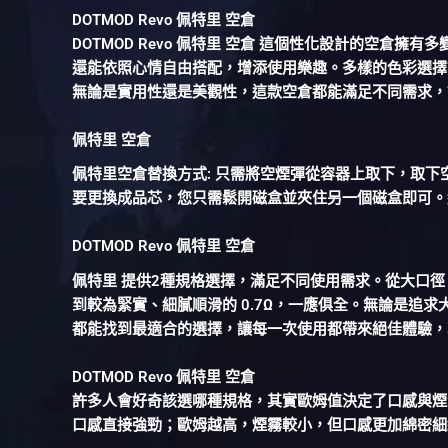
DOTMOD Revo 佩特里 空倉
DOTMOD Revo 佩特里 空倉 這個性化設計的空倉
還能依照心情自由搭配，增添使用樂趣。多樣的色彩選擇
無論是實用性還是美觀性，這款空倉都能滿足不同需求，
佩特里 空倉
佩特里空倉替換方式: 只需將空煙彈從容器上取下，取
要更換成品芯，您只需鬆開磁盒並夾住另一個磁盒即可。
DOTMOD Revo 佩特里 空倉
佩特里 提供2種規格選擇，滿足不同使用需求。從大口徑、
到較為緊實、細膩順滑的 0.7Ω，一應俱全。無論是追
都能找到最適合的選擇，讓每一次使用都帶來絕佳體驗，
DOTMOD Revo 佩特里 空倉
許多人會好奇該選哪種規格，其實歐姆值決定了口感與煙
口感直接強勁；歐姆越高，煙霧較小，但口感更加綿密細