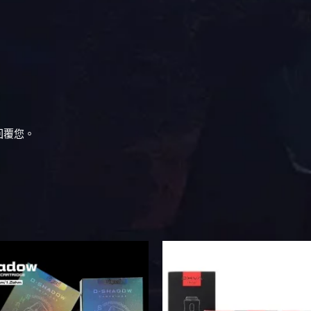
回覆您。
此
此
產
產
品
品
有
有