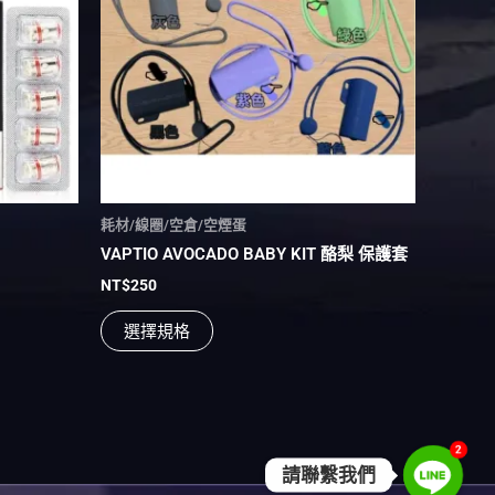
多
種
款
式。
可
在
產
品
頁
耗材/線圈/空倉/空煙蛋
面
VAPTIO AVOCADO BABY KIT 酪梨 保護套
選
NT$
250
擇
選
選擇規格
項
2
請聯繫我們