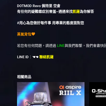
DOTMOD Revo 佩特里 空倉
有任何的疑難雜症別害羞~通通來找
凱薩
為你解答
#用心為您做好每件事 用專業的態度面對您
蒸氣背包
若您有任何問題，請透過
LINE
與我們聯繫，我們會盡快
LINE ID
：
☚☚
聯絡凱薩
相關商品
價
此
格
產
範
品
圍：
NT$400
有
到