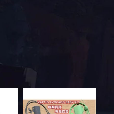
此
產
品
有