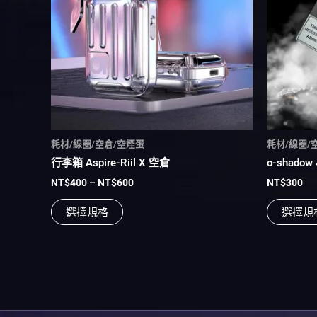
多
NT$600
種
款
式。
可
在
產
品
頁
耗材/線圈/空倉/空煙蛋
耗材/線圈/
面
行李箱 Aspire-Riil X 空倉
o-shado
選
NT$
400
–
NT$
600
NT$
300
擇
選
選擇規格
選擇規
項