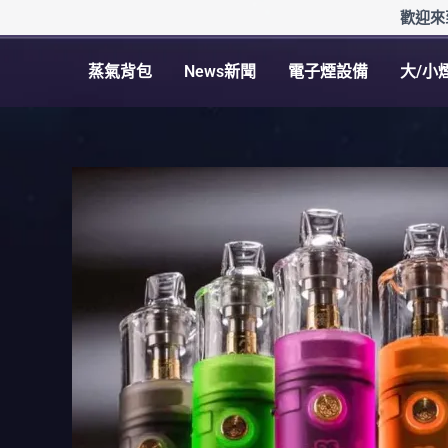
跳
歡迎來
至
主
蒸氣背包
News新聞
電子煙設備
大/小
要
內
容