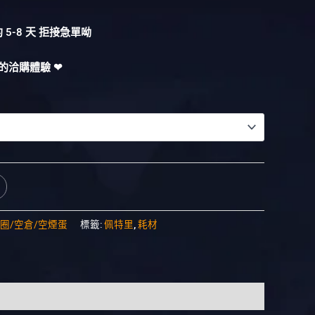
5-8 天 拒接急單呦
的洽購體驗 ❤︎
圈/空倉/空煙蛋
標籤:
佩特里
,
耗材