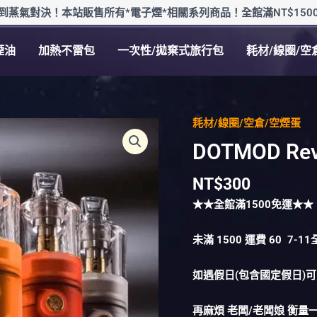
到蒸氣對決！本站販售所有*電子煙*相關系列商品！全館滿NT$150
煙油
加熱不雷包
一次性/拋棄式旅行包
耗材/線圈/空
耗材/線圈/空倉/空煙蛋
DOTMOD
Revo
DOTMOD R
佩
特
NT$
300
里
★★全館滿
1500
免運★★
空
倉
未滿
1500
運費
60
7-1
數
量
如遇假日(包含國定假日)
再麻煩 老闆/老闆娘 衡