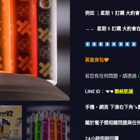
例如 ⋮星期 1 訂購 大約會
→→ 星期 5 訂購 大約會在
蒸氣背包
若您有任何問題，請透過
LINE ID
：
☚☚
聯絡凱薩
手機、網頁 下滑右下角↘
關於電子煙相關問題與任
24小時即時回覆