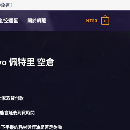
0免運！
倉/空煙蛋
關於凱薩
NT$
0
0
evo 佩特里 空倉
1全家取貨付款
可能會延後到貨時間
量一下手邊的耗材與煙油是否足夠呦