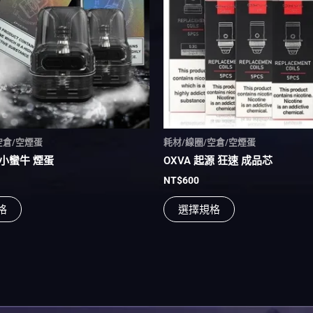
多
多
種
種
款
款
式。
式。
可
可
在
在
產
產
品
品
頁
頁
空倉/空煙蛋
耗材/線圈/空倉/空煙蛋
面
面
w 小蠻牛 煙蛋
OXVA 起源 狂速 成品芯
選
選
NT$
600
擇
擇
選
選
格
選擇規格
項
項