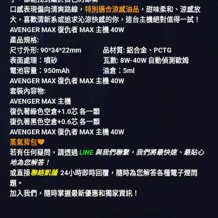
口感表現偏向清爽路線，
特別適合涼感油品
，甜味柔和、涼感放
大，喜歡清新系或追求沁涼快感的你，這台主機絕對值得一試！
AVENGER MAX 復仇者 MAX 主機 40W
產品規格:
尺寸外形: 90*34*22mm 品材質: 鋁合金、PCTG
表面處理：噴砂 瓦數: 8W-40W 自動偵測歐姆
電池容量：950mAh 油倉：5ml
AVENGER MAX 復仇者 MAX 主機 40W
套裝內容物:
AVENGER MAX 主機
復仇著綠色空倉+1.0芯 各一顆
復仇著黑色空倉+0.6芯 各一顆
AVENGER MAX 復仇者 MAX 主機 40W
蒸氣背包
若有任何疑問，請透過
LINE
與我們聯繫，我們將最快速、最貼心
地為您解答！
或直接
聯絡凱薩
24小時即時回覆，隨時為您解答各種電子煙問
題。
加入我們，隨時掌握最新優惠和獨家資訊！