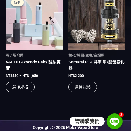
產
產
特價
特價
範
品
品
圍：
有
NT$550
有
到
多
多
NT$1,650
種
種
款
款
式。
式。
可
可
在
在
電子煙設備
耗材/線圈/空倉/空煙蛋
產
產
VAPTIO Avocado Baby 酪梨寶
Samurai RTA 將軍 單/雙發霧化
品
品
寶
器
頁
頁
面
面
NT$
550
–
NT$
1,650
NT$
2,200
選
選
選擇規格
選擇規格
擇
擇
選
選
項
項
2
請聯繫我們
Copyright © 2026 Moba Vape Store