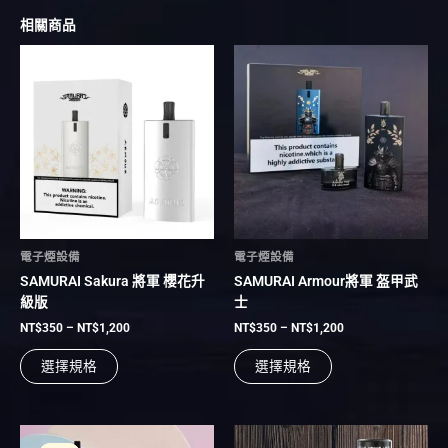
相關商品
價
價
此
此
格
格
產
產
範
範
品
品
圍：
圍：
有
NT$350
有
NT$350
到
到
多
多
NT$1,200
NT$1,200
種
種
款
款
式。
式。
可
可
在
在
電子煙設備
電子煙設備
產
產
SAMURAI Sakura 將軍 櫻花升
SAMURAI Armour將軍 盔甲武
品
品
級版
士
頁
頁
面
面
NT$
350
–
NT$
1,200
NT$
350
–
NT$
1,200
選
選
選擇規格
選擇規格
擇
擇
選
選
項
項
價
此
此
格