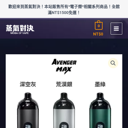
跳
歡迎來到蒸氣對決！本站販售所有*電子煙*相關系列商品！全館
至
滿NT$1500免運！
主
要
0
內
容
NT$
0
價
AVENGER
格
MAX
範
復
圍：
仇
NT$250
者
到
MAX
NT$1,900
主
機
40W
數
量