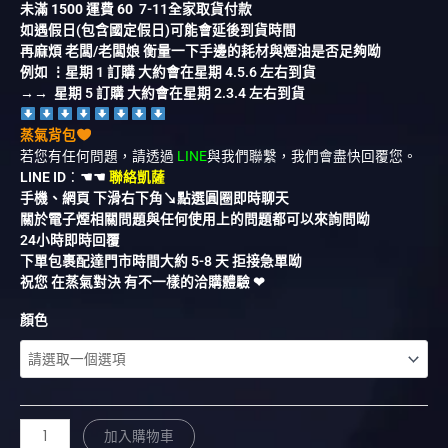
未滿
1500
運費
60
7-11全家取貨付款
如遇假日(包含國定假日)可能會延後到貨時間
再麻煩 老闆/老闆娘 衡量一下手邊的耗材與煙油是否足夠呦
例如 ⋮星期 1 訂購 大約會在星期 4.5.6 左右到貨
→→ 星期 5 訂購 大約會在星期 2.3.4 左右到貨
蒸氣背包
若您有任何問題，請透過
LINE
與我們聯繫，我們會盡快回覆您。
LINE ID
：
☚☚
聯絡凱薩
手機、網頁 下滑右下角↘︎點選圓圈即時聊天
關於電子煙相關問題與任何使用上的問題都可以來詢問呦
24小時即時回覆
下單包裹配達門市時間大約 5-8 天 拒接急單呦
祝您 在蒸氣對決 有不一樣的洽購體驗 ❤︎
顏色
加入購物車