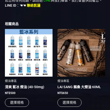
若您有任何問題，請透過
LINE
與我們聯繫，我們會盡快回覆您。
LINE ID
：
☚☚
聯絡凱薩
相關商品
此
此
產
產
品
品
有
有
多
多
種
種
款
款
式。
式。
可
可
在
在
煙油專區
煙油專區
產
產
清爽 藍冰 煙油 (40-50mg)
LAI SANG 賴桑 大煙油 60ML
品
品
頁
頁
NT$
500
NT$
650
面
面
選擇規格
選擇規格
選
選
擇
擇