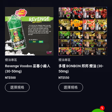
選
選
項
項
此
此
產
產
品
品
有
有
多
多
種
種
款
款
式。
式。
可
可
在
在
煙油專區
煙油專區
產
產
Revenge Voodoo 巫毒小綠人
多樣 BONBON 邦邦 煙油 (30-
品
品
(30-50mg)
50mg)
頁
頁
面
面
NT$
500
NT$
550
選
選
選擇規格
選擇規格
擇
擇
選
選
項
項
2