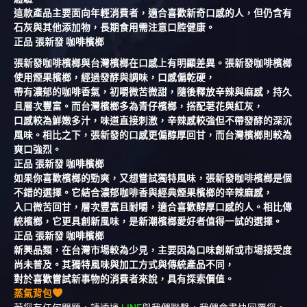
這款產品主要面向年輕消費者，適合喜歡新奇口感的人，但仍含有
石灰與其他添加物，長期食用需注意口腔健康。
正品 張新發 咖啡檳榔
張新發咖啡檳榔與台灣檳榔在口感上有明顯差異。張新發咖啡檳榔
使用煙果檳榔，經過發酵與調味，口感偏乾硬，
帶有濃郁的咖啡香氣，初嚼微苦微甜，隨後釋放辛辣與麻感，持久
且層次豐富。而台灣檳榔多為青仔檳榔，搭配荖花與紅灰，
口感較為鮮嫩多汁，味道直接刺激，辛辣感較強但不帶發酵的深沉
風味。相比之下，張新發的口感更偏醇厚回甘，而台灣檳榔則較為
爽口強烈。
正品 張新發 咖啡檳榔
如果你喜歡檳榔的勁爽，又想嘗試獨特風味，張新發咖啡檳榔是個
不錯的選擇。它結合濃郁咖啡香與經典煙果檳榔的辛辣麻感，
入口微苦回甘，層次豐富且耐嚼，適合喜歡醇厚口感的人。相比傳
統檳榔，它更具創新風味，是新潮檳榔愛好者值得一試的選擇。
正品 張新發 咖啡檳榔
新興品類，在台灣市場較為少見，主要因為口味創新或市場接受度
尚未普及。其獨特風味與加工方式與傳統產品不同，
對於喜歡嘗試新事物的消費者來說，具有探索價值。
蒸氣背包