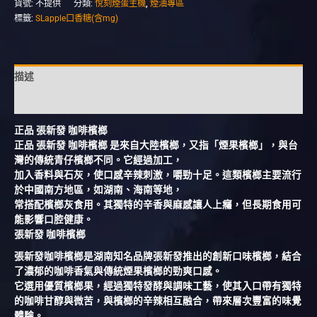
貨號:
不提供
分類:
悅刻煙蛋主機
,
煙油專區
標籤:
SLapple口香糖(含mg)
描述
額外資訊
正品 張新發 咖啡檳榔
正品 張新發 咖啡檳榔 是來自大陸檳榔，又指「煙果檳榔」，與台
灣的傳統青仔檳榔不同。它經過加工，
加入香料與石灰，使口感辛辣刺激，嚼勁十足。這類檳榔主要流行
於中國南方地區，如湖南、海南等地，
常搭配檳榔灰食用。其獨特的辛香與麻感讓人上癮，但長期食用可
能影響口腔健康。
張新發 咖啡檳榔
張新發咖啡檳榔是湖南知名品牌張新發推出的創新口味檳榔，結合
了濃郁的咖啡香氣與傳統煙果檳榔的勁爽口感。
它選用優質檳榔果，經過獨特發酵與調味工藝，使其入口帶有獨特
的咖啡甘醇與微苦，與檳榔的辛辣相互融合，帶來層次豐富的味覺
體驗。