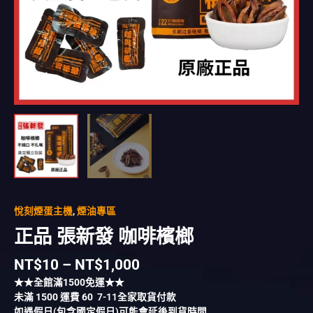
悅刻煙蛋主機
,
煙油專區
正品 張新發 咖啡檳榔
NT$
10
–
NT$
1,000
★★全館滿
1500
免運★★
未滿
1500
運費
60
7-11全家取貨付款
如遇假日(包含國定假日)可能會延後到貨時間