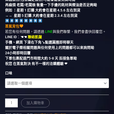
再麻煩 老闆/老闆娘 衡量一下手邊的耗材與煙油是否足夠呦
例如 ⋮星期 1 訂購 大約會在星期 4.5.6 左右到貨
→→ 星期 5 訂購 大約會在星期 2.3.4 左右到貨
蒸氣背包
若您有任何問題，請透過
LINE
與我們聯繫，我們會盡快回覆您。
LINE ID
：
☚☚
聯絡凱薩
手機、網頁 下滑右下角↘︎點選圓圈即時聊天
關於電子煙相關問題與任何使用上的問題都可以來詢問呦
24小時即時回覆
下單包裹配達門市時間大約 5-8 天 拒接急單呦
祝您 在蒸氣對決 有不一樣的洽購體驗 ❤︎
口味
加入購物車