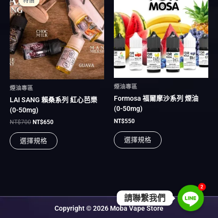
特價
特價
價
價
品
品
格：
格：
NT$700。
NT$650。
有
有
多
多
種
種
款
款
式。
式。
可
可
在
在
煙油專區
煙油專區
產
產
Formosa 福爾摩沙系列 煙油
LAI SANG 賴桑系列 紅心芭樂
品
品
(0-50mg)
(0-50mg)
頁
頁
NT$
550
面
面
NT$
700
NT$
650
選
選
選擇規格
選擇規格
擇
擇
選
選
項
項
2
請聯繫我們
Copyright © 2026 Moba Vape Store