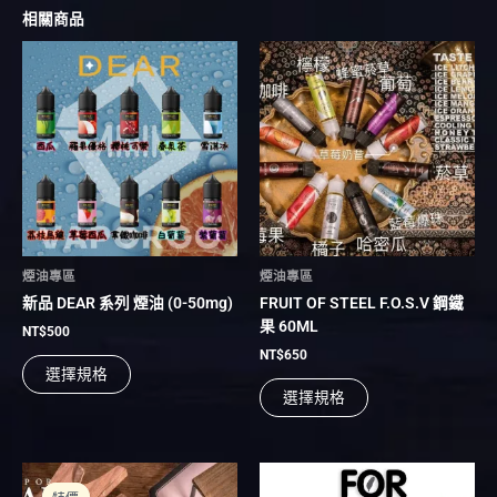
相關商品
此
此
產
產
品
品
有
有
多
多
種
種
款
款
式。
式。
可
可
在
在
煙油專區
煙油專區
產
產
新品 DEAR 系列 煙油 (0-50mg)
FRUIT OF STEEL F.O.S.V 鋼鐵
品
品
果 60ML
頁
頁
NT$
500
面
面
NT$
650
選擇規格
選
選
選擇規格
擇
擇
選
選
項
項
原
目
此
此
始
前
產
產