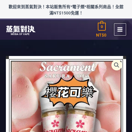
跳
歡迎來到蒸氣對決！本站販售所有*電子煙*相關系列商品！全館
至
滿NT$1500免運！
主
要
0
內
容
NT$
0
經
典
櫻
花
可
樂
SAKURA
COLA
(30-
50mg)
數
量