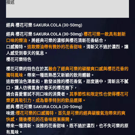
描述
額外資訊
經典 櫻花可樂 SAKURA COLA (30-50mg)
經典 櫻花可樂 SAKURA COLA (30-50mg)
櫻花可樂一款具有創新
口味的煙油
，將經典可樂的濃郁與櫻花清新花香結合，
口感獨特。
這款煙油帶有微妙的花香甜味
，清新又不過於濃烈，讓
人感受到春天的氣息。
櫻花可樂特色
櫻花可樂的特色在於其
融合了經典可樂的碳酸爽口感與櫻花花香的
獨特風味
，帶來一種既熟悉又新穎的飲用體驗。
這款煙油色澤柔和，散發淡雅的櫻花香氣，甜度適中，清新且不膩
口，讓人彷彿置身於春天的櫻花樹下，
適合喜愛嘗試不同口味的消費者。
其季節性和限定性也使得櫻花可
樂更具吸引力，成為春季特別的飲品選擇。
經典 櫻花可樂 SAKURA COLA (30-50mg)
味道:
櫻花可樂的口感獨特，首先是可樂的經典碳酸氣泡帶來的爽
快感，隨後櫻花的花香味逐漸展開
，
帶來一種清新、淡雅的花香甜味，既不過於濃烈，也不失可樂的原
有風味。