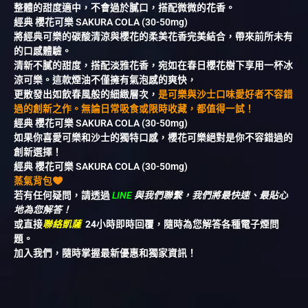
整體的甜度適中，不會過於膩口，搭配微微的花香。
經典 櫻花可樂 SAKURA COLA (30-50mg)
將經典可樂的碳酸清涼與櫻花的柔美花香完美結合，帶來前所未有
的口感體驗。
清新不膩的甜度，搭配淡雅花香，宛如在春日櫻花樹下享用一杯冰
涼可樂。這款煙油不僅擁有氣泡感的爽快，
更散發出如飲春風般的細緻層次，
是可樂與沙士口味愛好者不容錯
過的創新之作。無論日常吸食或限時收藏，都值得一試！
經典 櫻花可樂 SAKURA COLA (30-50mg)
如果你喜愛可樂和沙士的獨特口感，櫻花可樂絕對是你不容錯過的
創新選擇！
經典 櫻花可樂 SAKURA COLA (30-50mg)
蒸氣背包
若有任何疑問，請透過
LINE
與我們聯繫，我們將最快速、最貼心
地為您解答！
或直接
聯絡凱薩
24小時即時回覆，隨時為您解答各種電子煙問
題。
加入我們，隨時掌握最新優惠和獨家資訊！