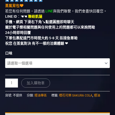
蒸氣背包
若您有任何問題，請透過
LINE
與我們聯繫，我們會盡快回覆您。
LINE ID
：
☚☚
聯絡凱薩
手機、網頁 下滑右下角↘︎點選圓圈即時聊天
關於電子煙相關問題與任何使用上的問題都可以來詢問呦
24小時即時回覆
下單包裹配達門市時間大約 5-8 天 拒接急單呦
祝您 在蒸氣對決 有不一樣的洽購體驗 ❤︎
口味
加入購物車
貨號:
不提供
分類:
煙油專區
標籤:
櫻花可樂 SAKURA COLA
,
煙油