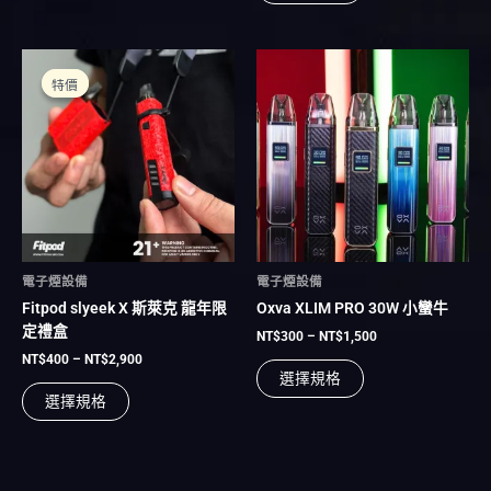
選
選
項
項
價
價
此
此
格
格
產
產
特價
特價
範
範
品
品
圍：
圍：
有
NT$400
有
NT$300
到
到
多
多
NT$2,900
NT$1,500
種
種
款
款
式。
式。
可
可
在
在
電子煙設備
電子煙設備
產
產
Fitpod slyeek X 斯萊克 龍年限
Oxva XLIM PRO 30W 小蠻牛
品
品
定禮盒
頁
頁
NT$
300
–
NT$
1,500
面
面
NT$
400
–
NT$
2,900
選擇規格
選
選
選擇規格
擇
擇
選
選
項
項