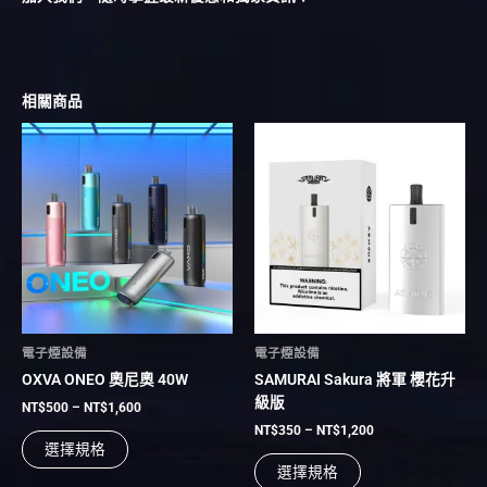
相關商品
價
價
此
此
格
格
產
產
範
範
品
品
圍：
圍：
有
NT$500
有
NT$350
到
到
多
多
NT$1,600
NT$1,200
種
種
款
款
式。
式。
可
可
在
在
電子煙設備
電子煙設備
產
產
OXVA ONEO 奧尼奧 40W
SAMURAI Sakura 將軍 櫻花升
品
品
級版
頁
頁
NT$
500
–
NT$
1,600
面
面
NT$
350
–
NT$
1,200
選擇規格
選
選
選擇規格
擇
擇