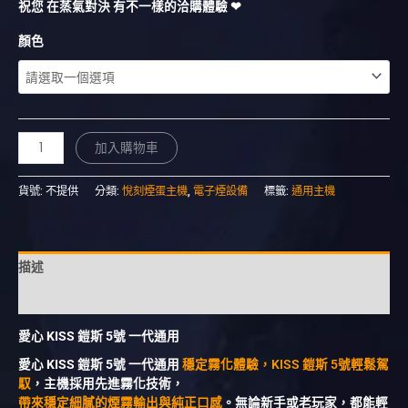
祝您 在蒸氣對決 有不一樣的洽購體驗 ❤︎
顏色
加入購物車
貨號:
不提供
分類:
悅刻煙蛋主機
,
電子煙設備
標籤:
通用主機
描述
額外資訊
愛心 KISS 鎧斯 5號 一代通用
愛心 KISS 鎧斯 5號 一代通用
穩定霧化體驗，KISS 鎧斯 5號輕鬆駕
馭
，主機採用先進霧化技術，
帶來穩定細膩的煙霧輸出與純正口感
。無論新手或老玩家，都能輕