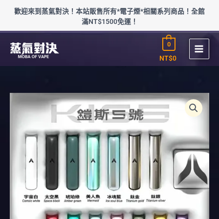
跳
歡迎來到蒸氣對決！本站販售所有*電子煙*相關系列商品！全館
至
滿NT$1500免運！
主
要
0
內
容
NT$
0
愛
心
KISS
鎧
斯
5
號
一
代
通
用
數