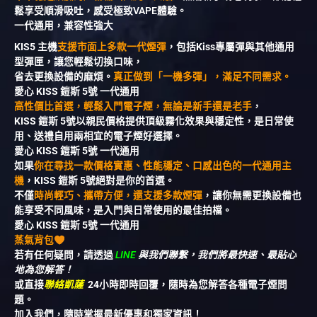
鬆享受順滑吸吐，感受極致VAPE體驗。
一代通用，兼容性強大
KIS5 主機
支援市面上多款一代煙彈
，包括Kiss專屬彈與其他通用
型彈匣，讓您輕鬆切換口味，
省去更換設備的麻煩。
真正做到「一機多彈」，滿足不同需求。
愛心 KISS 鎧斯 5號 一代通用
高性價比首選，輕鬆入門電子煙，無論是新手還是老手
，
KISS 鎧斯 5號以親民價格提供頂級霧化效果與穩定性，是日常使
用、送禮自用兩相宜的電子煙好選擇。
愛心 KISS 鎧斯 5號 一代通用
如果
你在尋找一款價格實惠、性能穩定、口感出色的一代通用主
機
，KISS 鎧斯 5號絕對是你的首選。
不僅
時尚輕巧、攜帶方便，還支援多款煙彈
，讓你無需更換設備也
能享受不同風味，是入門與日常使用的最佳拍檔。
愛心 KISS 鎧斯 5號 一代通用
蒸氣背包
若有任何疑問，請透過
LINE
與我們聯繫，我們將最快速、最貼心
地為您解答！
或直接
聯絡凱薩
24小時即時回覆，隨時為您解答各種電子煙問
題。
加入我們，隨時掌握最新優惠和獨家資訊！