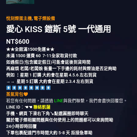
悅刻煙蛋主機
,
電子煙設備
愛心 KISS 鎧斯 5號 一代通用
NT$
600
★★全館滿
1500
免運★★
未滿
1500
運費
60
7-11全家取貨付款
如遇假日(包含國定假日)可能會延後到貨時間
再麻煩 老闆/老闆娘 衡量一下手邊的耗材與煙油是否足夠呦
例如 ⋮星期 1 訂購 大約會在星期 4.5.6 左右到貨
→→ 星期 5 訂購 大約會在星期 2.3.4 左右到貨
蒸氣背包
若您有任何問題，請透過
LINE
與我們聯繫，我們會盡快回覆您。
LINE ID
：
☚☚
聯絡凱薩
手機、網頁 下滑右下角↘︎點選圓圈即時聊天
關於電子煙相關問題與任何使用上的問題都可以來詢問呦
24小時即時回覆
下單包裹配達門市時間大約 5-8 天 拒接急單呦