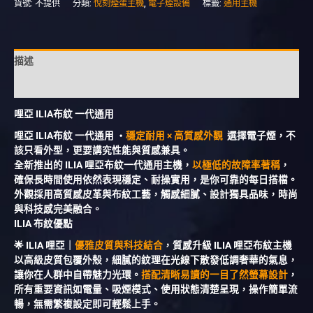
貨號:
不提供
分類:
悅刻煙蛋主機
,
電子煙設備
標籤:
通用主機
描述
額外資訊
哩亞 ILIA布紋 一代通用
哩亞 ILIA布紋 一代通用 ・
穩定耐用 × 高質感外觀
選擇電子煙，不
該只看外型，更要講究性能與質感兼具。
全新推出的 ILIA 哩亞布紋一代通用主機，
以極低的故障率著稱
，
確保長時間使用依然表現穩定、耐操實用，是你可靠的每日搭檔。
外觀採用高質感皮革與布紋工藝，觸感細膩、設計獨具品味，時尚
與科技感完美融合。
ILIA 布紋優點
🌟 ILIA 哩亞｜
優雅皮質與科技結合
，質感升級 ILIA 哩亞布紋主機
以高級皮質包覆外殼，細膩的紋理在光線下散發低調奢華的氣息，
讓你在人群中自帶魅力光環。
搭配清晰易讀的一目了然螢幕設計
，
所有重要資訊如電量、吸煙模式、使用狀態清楚呈現，操作簡單流
暢，無需繁複設定即可輕鬆上手。