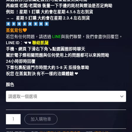
再麻煩 老闆/老闆娘 衡量一下手邊的耗材與煙油是否足夠呦
例如 ⋮星期 1 訂購 大約會在星期 4.5.6 左右到貨
→→ 星期 5 訂購 大約會在星期 2.3.4 左右到貨
蒸氣背包
若您有任何問題，請透過
LINE
與我們聯繫，我們會盡快回覆您。
LINE ID
：
☚☚
聯絡凱薩
手機、網頁 下滑右下角↘︎點選圓圈即時聊天
關於電子煙相關問題與任何使用上的問題都可以來詢問呦
24小時即時回覆
下單包裹配達門市時間大約 5-8 天 拒接急單呦
祝您 在蒸氣對決 有不一樣的洽購體驗 ❤︎
顏色
加入購物車