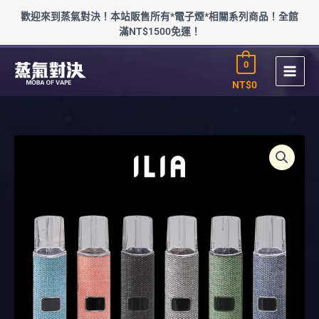
跳
歡迎來到蒸氣對決！本站販售所有*電子煙*相關系列商品！全館
至
滿NT$1500免運！
主
要
0
內
容
NT$
0
哩
亞
ILIA
布
紋
一
代
通
用
數
量