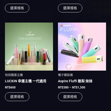
面
面
選擇規格
選擇規格
選
選
擇
擇
選
選
項
項
價
此
此
格
產
產
範
品
品
圍：
有
有
NT$380
到
多
多
NT$1,500
種
種
款
款
式。
式。
可
可
在
在
悅刻煙蛋主機
電子煙設備
產
產
LUCKIN 幸運主機 一代通用
Aspire Fluffi 酪梨 妹妹
品
品
頁
頁
NT$
600
NT$
380
–
NT$
1,500
面
面
選擇規格
選擇規格
選
選
擇
擇
選
選