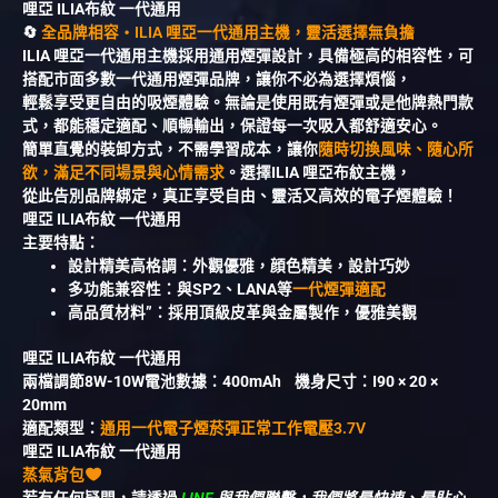
哩亞 ILIA布紋 一代通用
🔄
全品牌相容・ILIA 哩亞一代通用主機，靈活選擇無負擔
ILIA 哩亞一代通用主機採用通用煙彈設計，具備極高的相容性，可
搭配市面多數一代通用煙彈品牌，讓你不必為選擇煩惱，
輕鬆享受更自由的吸煙體驗。無論是使用既有煙彈或是他牌熱門款
式，都能穩定適配、順暢輸出，保證每一次吸入都舒適安心。
簡單直覺的裝卸方式，不需學習成本，讓你
隨時切換風味、隨心所
欲，滿足不同場景與心情需求
。選擇ILIA 哩亞布紋主機，
從此告別品牌綁定，真正享受自由、靈活又高效的電子煙體驗！
哩亞 ILIA布紋 一代通用
主要特點：
設計精美高格調：外觀優雅，顔色精美，設計巧妙
多功能兼容性：與SP2、LANA等
一代煙彈適配
高品質材料”：採用頂級皮革與金屬製作，優雅美觀
哩亞 ILIA布紋 一代通用
兩檔調節8W-10W電池數據：400mAh 機身尺寸：I90 × 20 ×
20mm
適配類型：
通用一代電子煙菸彈正常工作電壓3.7V
哩亞 ILIA布紋 一代通用
蒸氣背包