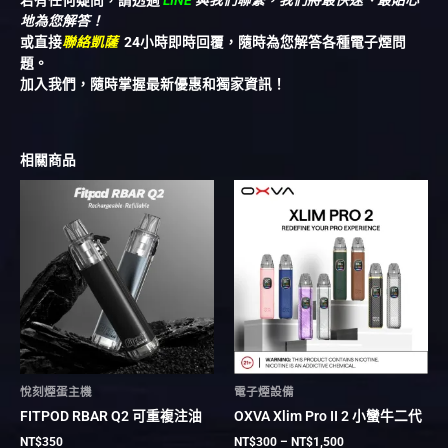
若有任何疑問，請透過
LINE
與我們聯繫，我們將最快速、最貼心
地為您解答！
或直接
聯絡凱薩
24小時即時回覆，隨時為您解答各種電子煙問
題。
加入我們，隨時掌握最新優惠和獨家資訊！
相關商品
價
此
此
格
產
產
範
品
品
圍：
有
有
NT$300
到
多
多
NT$1,500
種
種
款
款
式。
式。
可
可
在
在
悅刻煙蛋主機
電子煙設備
產
產
FITPOD RBAR Q2 可重複注油
OXVA Xlim Pro II 2 小蠻牛二代
品
品
頁
頁
NT$
350
NT$
300
–
NT$
1,500