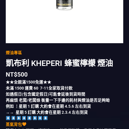
煙油專區
凱布利 KHEPERI 蜂蜜檸檬 煙油
NT$
500
★★全館滿
1500
免運★★
未滿
1500
運費
60
7-11全家取貨付款
如遇假日(包含國定假日)可能會延後到貨時間
再麻煩 老闆/老闆娘 衡量一下手邊的耗材與煙油是否足夠呦
例如 ⋮星期 1 訂購 大約會在星期 4.5.6 左右到貨
→→ 星期 5 訂購 大約會在星期 2.3.4 左右到貨
蒸氣背包