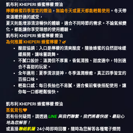
凱布利 KHEPERI 蜂蜜檸檬 煙油
檸檬蜂蜜
四季皆宜的煙油
，
無論冬天或夏天都能輕鬆使用
。冬天帶
來溫暖舒適的感受，
夏天則能增添清涼暢快的體驗，適合不同時節的需求。不論氣候變
化，都能讓你享受理想的使用體驗。
凱布利 KHEPERI 蜂蜜檸檬 煙油
為何推薦 KHEPERI 蜂蜜檸檬？🌿
酸甜協調：入口是檸檬的清爽酸度，隨後蜂蜜的自然甜味緩
緩展開，讓味蕾跳舞。
不膩口設計：溫潤但不厚重，香氣清雅、甜度適中，特別適
合不喜甜的玩家。
全年適用：夏季清涼提神，冬季溫潤療癒，真正四季皆宜的
百搭口味。
輕盈口感：每日長抽也不易膩，適合餐前餐後搭配使用，讓
你每一口都輕鬆愉快。
凱布利 KHEPERI 蜂蜜檸檬 煙油
蒸氣背包
若有任何疑問，請透過
LINE
與我們聯繫，我們將最快速、最貼心
地為您解答！
或直接
聯絡凱薩
24小時即時回覆，隨時為您解答各種電子煙問