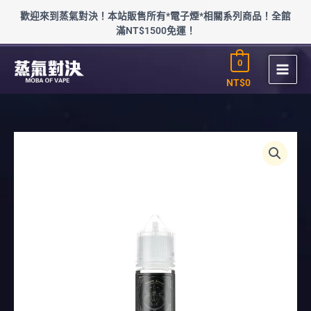
跳
歡迎來到蒸氣對決！本站販售所有*電子煙*相關系列商品！全館
至
滿NT$1500免運！
主
要
0
內
容
NT$
0
凱
布
利
KHEPERI
蜂
蜜
檸
檬
煙
油
數
量