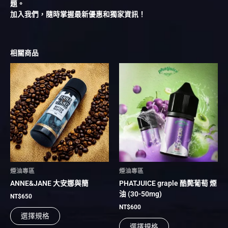
題。
加入我們，隨時掌握最新優惠和獨家資訊！
相關商品
此
此
產
產
品
品
有
有
多
多
種
種
款
款
式。
式。
可
可
在
在
煙油專區
煙油專區
產
產
ANNE&JANE 大安娜與簡
PHATJUICE graple 酷斃葡萄 煙
品
品
油 (30-50mg)
頁
頁
NT$
650
面
面
NT$
600
選擇規格
選
選
選擇規格