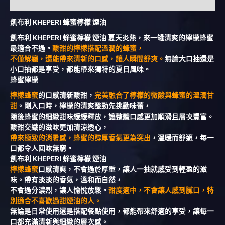
額外資訊
凱布利 KHEPERI 蜂蜜檸檬 煙油
凱布利 KHEPERI 蜂蜜檸檬 煙油 夏天炎熱，來一罐清爽的檸檬蜂蜜
最適合不過。
酸甜的檸檬搭配溫潤的蜂蜜，
不僅解癮，還能帶來清新的口感，讓人瞬間舒爽。
無論大口抽還是
小口抽都是享受，都能帶來獨特的夏日風味。
蜂蜜檸檬
檸檬蜂蜜
的口感清新酸甜，
完美融合了檸檬的微酸與蜂蜜的溫潤甘
甜
。剛入口時，檸檬的清爽酸勁先挑動味蕾，
隨後蜂蜜的細緻甜味緩緩釋放，讓整體口感更加順滑且層次豐富。
酸甜交織的滋味更加清涼透心，
帶來極致的消暑感，蜂蜜的醇厚香氣更為突出
，溫暖而舒適，每一
口都令人回味無窮。
凱布利 KHEPERI 蜂蜜檸檬 煙油
檸檬蜂蜜
口感清爽，不會過於厚重，讓人一抽就感受到輕盈的滋
味。帶有淡淡的香氣，溫和而自然，
不會過分濃烈，讓人愉悅放鬆。
甜度適中，不會讓人感到膩口，特
別適合不喜歡過甜煙油的人。
無論是日常使用還是搭配餐點使用，都能帶來舒適的享受，讓每一
口都充滿清新與細緻的層次感。