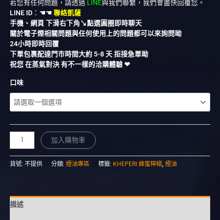
若您有任何問題，請透過
LINE
與我們聯繫，我們會盡快回覆您。
LINE ID
：
☚☚
聯絡凱薩
手機、網頁 下滑右下角↘︎點選圓圈即時聊天
關於電子煙相關問題與任何使用上的問題都可以來詢問呦
24小時即時回覆
下單包裹配達門市時間大約 5-8 天 拒接急單呦
祝您 在蒸氣對決 有不一樣的洽購體驗 ❤︎
口味
加入購物車
貨號:
不提供
分類:
煙油專區
標籤:
KHEPERI 蜂蜜檸檬
,
煙油
描述