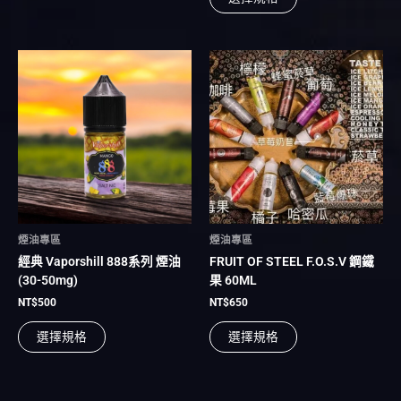
擇
擇
選
選
項
項
此
此
產
產
品
品
有
有
多
多
種
種
款
款
式。
式。
可
可
在
在
煙油專區
煙油專區
產
產
經典 Vaporshill 888系列 煙油
FRUIT OF STEEL F.O.S.V 鋼鐵
品
品
(30-50mg)
果 60ML
頁
頁
面
面
NT$
500
NT$
650
選
選
選擇規格
選擇規格
擇
擇
選
選
項
項