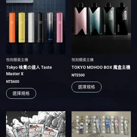
產
產
品
品
有
有
多
多
種
種
款
款
式。
式。
可
可
在
在
悅刻煙蛋主機
悅刻煙蛋主機
產
產
Tokyo 味覺の達人 Taste
TOKYO MOHOO BOX 魔盒主機
品
品
Master X
頁
頁
NT$
500
面
面
NT$
600
選擇規格
選
選
選擇規格
擇
擇
選
選
項
項
此
此
產
產
品
品
有
有