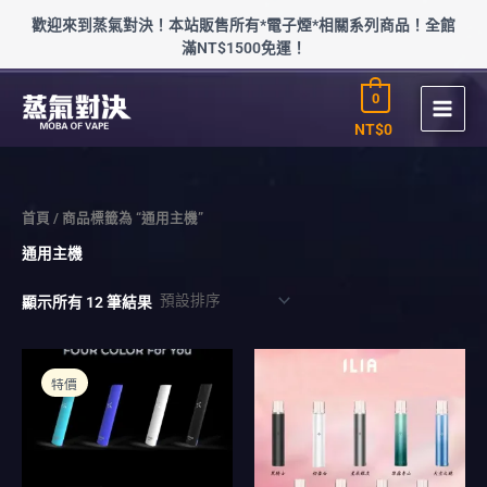
跳
歡迎來到蒸氣對決！本站販售所有*電子煙*相關系列商品！全館
至
滿NT$1500免運！
主
要
0
內
容
NT$
0
首頁
/ 商品標籤為 “通用主機”
通用主機
顯示所有 12 筆結果
原
目
此
此
始
前
產
產
特價
價
價
品
品
格：
格：
NT$800。
NT$600。
有
有
多
多
種
種