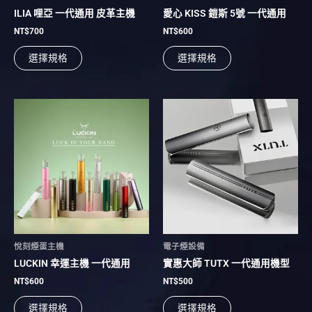
產
產
ILIA 哩亞 一代通用 皮革主機
愛心 KISS 鎧斯 5號 一代通用
品
品
頁
頁
NT$
700
NT$
600
面
面
選擇規格
選擇規格
選
選
擇
擇
選
選
項
項
此
此
產
產
品
品
有
有
多
多
種
種
款
款
式。
式。
可
可
在
在
悅刻煙蛋主機
電子煙設備
產
產
LUCKIN 幸運主機 一代通用
實惠大師 TUTX 一代通用機型
品
品
頁
頁
NT$
600
NT$
500
面
面
選擇規格
選擇規格
選
選