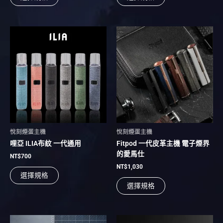
擇
擇
選
選
項
項
此
此
產
產
品
品
有
有
多
多
種
種
款
款
式。
式。
可
可
在
在
悅刻煙蛋主機
悅刻煙蛋主機
產
產
哩亞 ILIA布紋 一代通用
Fitpod 一代皮革主機 電子煙界
品
品
的愛馬仕
頁
頁
NT$
700
面
面
NT$
1,030
選擇規格
選
選
選擇規格
擇
擇
選
選
項
項
此
此