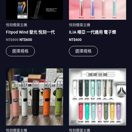
款
款
式。
式。
可
可
在
在
悅刻煙蛋主機
悅刻煙蛋主機
產
產
Fitpod Wind 發光 悅刻一代
ILIA 哩亞 一代通用 電子煙
品
品
頁
頁
NT$
800
NT$
600
NT$
600
面
面
選擇規格
選擇規格
選
選
擇
擇
選
選
項
項
此
此
產
產
品
品
有
有
多
多
種
種
款
款
式。
式。
可
可
在
在
悅刻煙蛋主機
悅刻煙蛋主機