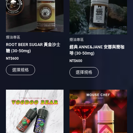
多
多
種
種
款
款
式。
式。
可
可
在
在
煙油專區
產
產
煙油專區
ROOT BEER SUGAR 黃金沙士
品
品
經典 ANNE&JANE 安娜與簡咖
糖 (30-50mg)
頁
頁
啡 (30-50mg)
面
面
NT$
600
NT$
600
選
選
選擇規格
擇
擇
選擇規格
選
選
項
項
此
此
產
產
品
品
有
有
多
多
種
種
款
款