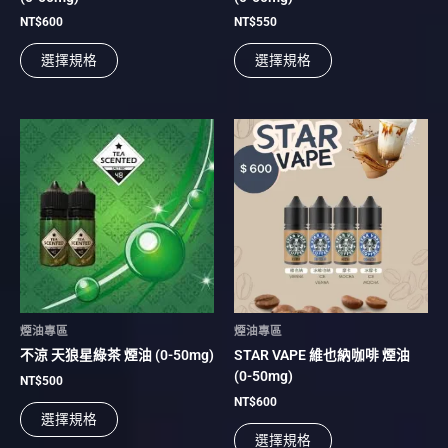
頁
頁
面
面
NT$
600
NT$
550
選
選
選擇規格
選擇規格
擇
擇
選
選
項
項
此
此
產
產
品
品
有
有
多
多
種
種
款
款
式。
式。
可
可
在
在
煙油專區
煙油專區
產
產
不涼 天狼星綠茶 煙油 (0-50mg)
STAR VAPE 維也納咖啡 煙油
品
品
(0-50mg)
頁
頁
NT$
500
面
面
NT$
600
選擇規格
選
選
選擇規格
擇
擇