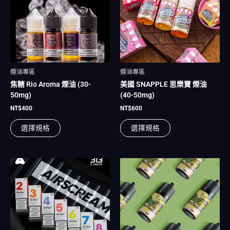
有
有
多
多
種
種
款
款
式。
式。
可
可
在
在
煙油專區
煙油專區
產
產
焦糖 Rio Aroma 煙油 (30-
美國 SNAPPLE 思樂寶 煙油
品
品
50mg)
(40-50mg)
頁
頁
面
面
NT$
400
NT$
600
選
選
選擇規格
選擇規格
擇
擇
選
選
項
項
此
此
產
產
品
品
有
有
多
多
種
種
款
款