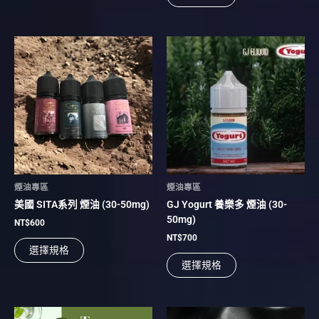
選
選
項
項
此
此
產
產
品
品
有
有
多
多
種
種
款
款
式。
式。
可
可
在
在
煙油專區
煙油專區
產
產
美國 SITA系列 煙油 (30-50mg)
GJ Yogurt 養樂多 煙油 (30-
品
品
50mg)
頁
頁
NT$
600
面
面
NT$
700
選擇規格
選
選
選擇規格
擇
擇
選
選
項
項
此
此