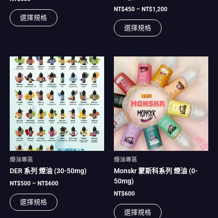
面
面
NT$
450
–
NT$
1,200
選擇規格
選
選
選擇規格
擇
擇
選
選
項
項
價
此
此
格
產
產
範
品
品
圍：
有
NT$500
有
到
多
多
NT$600
種
種
款
款
式。
式。
可
可
在
在
煙油專區
煙油專區
產
產
DER 系列 煙油 (30-50mg)
Monskr 蒙斯科系列 煙油 (0-
品
品
50mg)
頁
頁
NT$
500
–
NT$
600
面
面
NT$
600
選擇規格
選
選
選擇規格
擇
擇