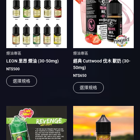
品
品
有
有
多
多
種
種
款
款
式。
式。
可
可
在
在
煙油專區
煙油專區
產
產
LEON 里昂 煙油 (30-50mg)
經典 Cuttwood 伐木 獸奶 (30-
品
品
50mg)
頁
頁
NT$
500
面
面
NT$
650
選擇規格
選
選
選擇規格
擇
擇
選
選
項
項
此
此
產
產
品
品
有
有
多
多