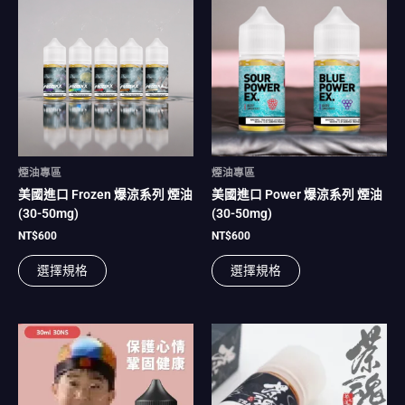
產
產
品
品
有
有
多
多
種
種
款
款
式。
式。
可
可
在
在
煙油專區
煙油專區
產
產
美國進口 Frozen 爆涼系列 煙油
美國進口 Power 爆涼系列 煙油
品
品
(30-50mg)
(30-50mg)
頁
頁
面
面
NT$
600
NT$
600
選
選
選擇規格
選擇規格
擇
擇
選
選
項
項
此
此
產
產
品
品
有
有