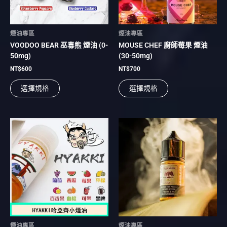
式。
式。
可
可
在
在
煙油專區
煙油專區
產
產
VOODOO BEAR 巫毒熊 煙油 (0-
MOUSE CHEF 廚師莓果 煙油
品
品
50mg)
(30-50mg)
頁
頁
面
面
NT$
600
NT$
700
選
選
選擇規格
選擇規格
擇
擇
選
選
項
項
此
此
產
產
品
品
有
有
多
多
種
種
款
款
式。
式。
可
可
在
在
煙油專區
煙油專區