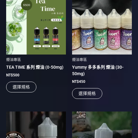
產
產
品
品
有
有
多
多
種
種
款
款
式。
式。
可
可
在
在
煙油專區
煙油專區
產
產
TEA TIME 系列 煙油 (0-50mg)
Yummy 多多系列 煙油 (30-
品
品
50mg)
頁
頁
NT$
500
面
面
NT$
450
選擇規格
選
選
選擇規格
擇
擇
選
選
項
項
此
此
產
產
品
品
有
有