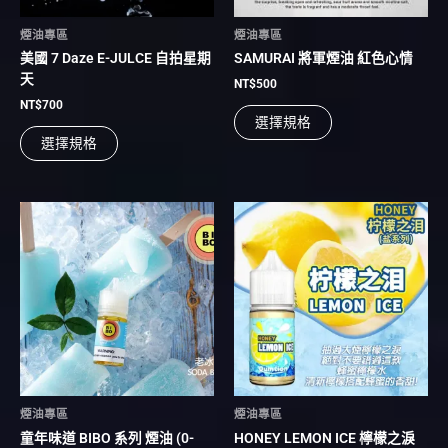
在
在
煙油專區
煙油專區
產
產
美國 7 Daze E-JULCE 自拍星期
SAMURAI 將軍煙油 紅色心情
品
品
天
頁
頁
NT$
500
面
面
NT$
700
選擇規格
選
選
選擇規格
擇
擇
選
選
項
項
此
此
產
產
品
品
有
有
多
多
種
種
款
款
式。
式。
可
可
在
在
煙油專區
煙油專區
產
產
童年味道 BIBO 系列 煙油 (0-
HONEY LEMON ICE 檸檬之淚
品
品