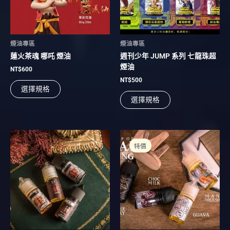
款
款
式。
式。
可
可
在
在
煙油專區
煙油專區
產
產
蓮火茶魂 哪吒 煙油
週刊少年 JUMP 系列 七龍珠超
品
品
煙油
頁
頁
NT$
600
面
面
NT$
500
選擇規格
選
選
選擇規格
擇
擇
選
選
項
項
原
目
此
此
始
前
產
產
特價
價
價
品
品
格：
格：
有
NT$700。
NT$650。
有
多
多
種
種
款
款
式。
式。
可
可