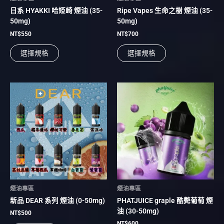
產
產
日系 HYAKKI 哈婭崎 煙油 (35-
Ripe Vapes 生命之樹 煙油 (35-
品
品
50mg)
50mg)
頁
頁
面
面
NT$
550
NT$
700
選
選
選擇規格
選擇規格
擇
擇
選
選
項
項
此
此
產
產
品
品
有
有
多
多
種
種
款
款
式。
式。
可
可
在
在
煙油專區
煙油專區
產
產
新品 DEAR 系列 煙油 (0-50mg)
PHATJUICE graple 酷斃葡萄 煙
品
品
油 (30-50mg)
頁
頁
NT$
500
面
面
NT$
600