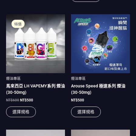
選
選
項
項
原
目
此
此
始
前
產
產
特價
價
價
品
品
格：
格：
NT$600。
NT$500。
有
有
多
多
種
種
款
款
式。
式。
可
可
在
在
煙油專區
煙油專區
產
產
馬來西亞 LH VAPEMY系列 煙油
Arouse Speed 極速系列 煙油
品
品
(30-50mg)
(30-50mg)
頁
頁
面
面
NT$
600
NT$
500
NT$
500
選
選
選擇規格
選擇規格
擇
擇
選
選
項
項
此
此