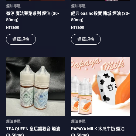
在
在
煙油專區
煙油專區
產
產
微涼 魔法藥劑系列 煙油 (30-
經典 easino骰寶 賭城 煙油 (30-
品
品
50mg)
50mg)
頁
頁
面
面
NT$
600
NT$
600
選
選
選擇規格
選擇規格
擇
擇
選
選
項
項
此
此
產
產
品
品
有
有
多
多
種
種
款
款
式。
式。
可
可
在
在
煙油專區
煙油專區
產
產
TEA QUEEN 皇后鐵觀音 煙油
PAPAYA MILK 木瓜牛奶 煙油
品
品
(0-50mg)
(0-50mg)