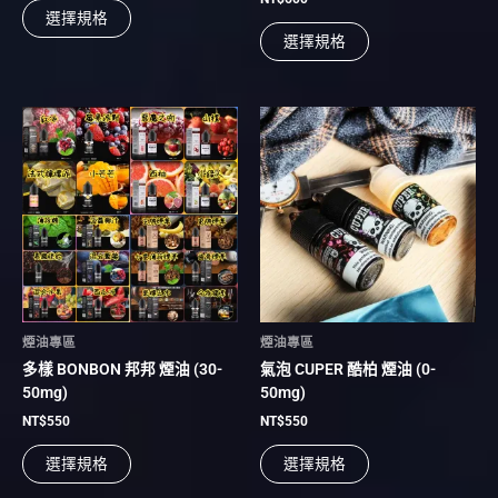
選擇規格
選
選
選擇規格
擇
擇
選
選
項
項
此
此
產
產
品
品
有
有
多
多
種
種
款
款
式。
式。
可
可
在
在
煙油專區
煙油專區
產
產
多樣 BONBON 邦邦 煙油 (30-
氣泡 CUPER 酷柏 煙油 (0-
品
品
50mg)
50mg)
頁
頁
面
面
NT$
550
NT$
550
選
選
選擇規格
選擇規格
擇
擇
選
選