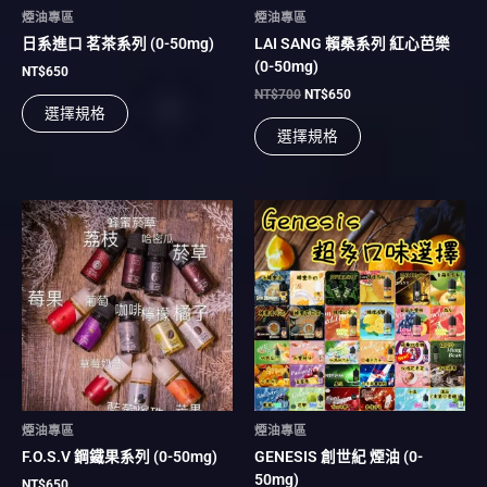
在
在
煙油專區
煙油專區
產
產
日系進口 茗茶系列 (0-50mg)
LAI SANG 賴桑系列 紅心芭樂
品
品
(0-50mg)
頁
頁
NT$
650
面
面
NT$
700
NT$
650
選擇規格
選
選
選擇規格
擇
擇
選
選
項
項
價
此
此
格
產
產
範
品
品
圍：
有
有
NT$450
到
多
多
NT$1,200
種
種
款
款
式。
式。
可
可
在
在
煙油專區
煙油專區
產
產
F.O.S.V 鋼鐵果系列 (0-50mg)
GENESIS 創世紀 煙油 (0-
品
品
50mg)
頁
頁
NT$
650