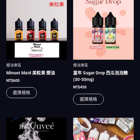
此
此
產
產
品
品
有
有
多
多
種
種
款
款
式。
式。
可
可
在
在
煙油專區
煙油專區
產
產
Minuet Maid 美粒果 煙油
童年 Sugar Drop 西瓜泡泡糖
品
品
(30-50mg)
頁
頁
NT$
600
面
面
NT$
450
選擇規格
選
選
選擇規格
擇
擇
選
選
項
項
此
此
產
產
品
品