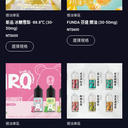
可
可
在
在
煙油專區
煙油專區
產
產
新品 冰糖雪梨 -88.8℃ (30-
FUNDA 芬達 煙油 (30-50mg)
品
品
50mg)
頁
頁
NT$
600
面
面
NT$
600
選擇規格
選
選
選擇規格
擇
擇
選
選
項
項
此
此
產
產
品
品
有
有
多
多
種
種
款
款
式。
式。
可
可
在
在
煙油專區
煙油專區
產
產