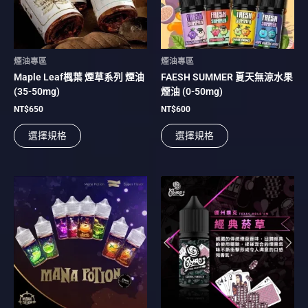
款
款
式。
式。
可
可
在
在
煙油專區
煙油專區
產
產
Maple Leaf楓葉 煙草系列 煙油
FAESH SUMMER 夏天無涼水果
品
品
(35-50mg)
煙油 (0-50mg)
頁
頁
面
面
NT$
650
NT$
600
選
選
選擇規格
選擇規格
擇
擇
選
選
項
項
此
此
產
產
品
品
有
有
多
多
種
種
款
款
式。
式。
可
可