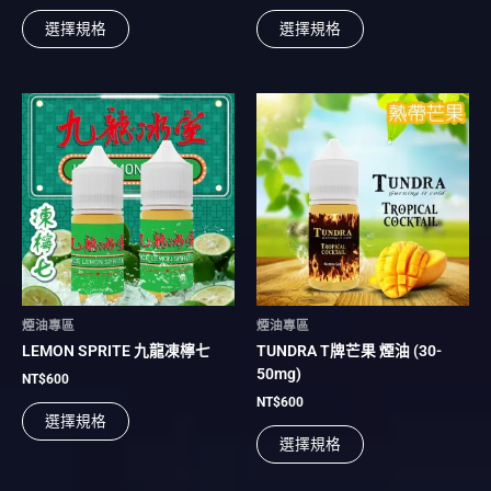
選
選
選擇規格
選擇規格
擇
擇
選
選
項
項
此
此
產
產
品
品
有
有
多
多
種
種
款
款
式。
式。
可
可
在
在
煙油專區
煙油專區
產
產
LEMON SPRITE 九龍凍檸七
TUNDRA T牌芒果 煙油 (30-
品
品
50mg)
頁
頁
NT$
600
面
面
NT$
600
選擇規格
選
選
選擇規格
擇
擇
選
選