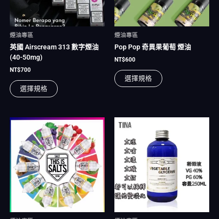
式。
式。
可
可
在
在
煙油專區
煙油專區
產
產
英國 Airscream 313 數字煙油
Pop Pop 奇異果葡萄 煙油
品
品
(40-50mg)
頁
頁
NT$
600
面
面
NT$
700
選擇規格
選
選
選擇規格
擇
擇
選
選
項
項
此
產
品
有
多
種
款
式。
可
在