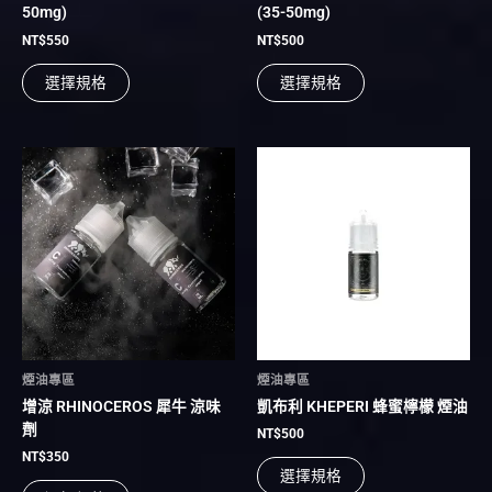
50mg)
(35-50mg)
頁
頁
面
面
NT$
550
NT$
500
選
選
選擇規格
選擇規格
擇
擇
選
選
項
項
此
此
產
產
品
品
有
有
多
多
種
種
款
款
式。
式。
可
可
在
在
煙油專區
煙油專區
產
產
增涼 RHINOCEROS 犀牛 涼味
凱布利 KHEPERI 蜂蜜檸檬 煙油
品
品
劑
頁
頁
NT$
500
面
面
NT$
350
選擇規格
選
選