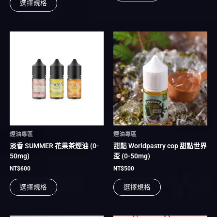
選擇規格
擇
擇
選
選
項
項
此
此
產
產
品
品
有
有
多
多
種
種
款
款
式。
式。
可
可
在
在
煙油專區
煙油專區
產
產
淡香 SUMMER 花果茶煙油 (0-
甜點 Worldpastry cop 甜點世界
品
品
50mg)
盃 (0-50mg)
頁
頁
面
面
NT$
600
NT$
500
選
選
選擇規格
選擇規格
擇
擇
選
選
項
項