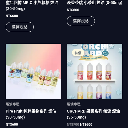
童年回憶 MR.Q 小熊軟糖 煙油
淡香茶感 小茶山 煙油 (0-50mg)
品
品
(30-50mg)
頁
頁
NT$
600
面
面
NT$
600
選擇規格
選
選
選擇規格
擇
擇
選
選
項
項
原
目
此
此
始
前
產
產
特價
價
價
品
品
格：
格：
有
NT$700。
NT$600。
有
多
多
種
種
款
款
式。
式。
可
可
在
在
煙油專區
煙油專區
產
產
Pire Fruit 純粹果物系列 煙油
ORCHARD 果園系列 無涼 煙油
品
品
(30-50mg)
(35-50mg)
頁
頁
面
面
NT$
600
NT$
700
NT$
600