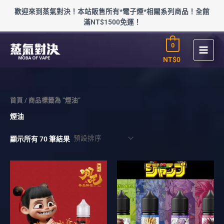
跳
歡迎來到蒸氣對決！本站販售所有*電子煙*相關系列商品！全館
至
滿NT$1500免運！
主
要
0
內
容
NT$
0
首頁
/ 商品標籤為 “煙油”
煙油
顯示所有 70 筆結果
此
此
產
產
品
品
有
有
多
多
種
種