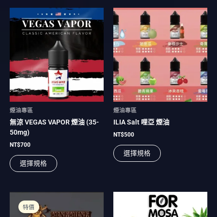
項
項
此
此
產
產
品
品
有
有
多
多
種
種
款
款
式。
式。
可
可
在
在
煙油專區
煙油專區
產
產
無涼 VEGAS VAPOR 煙油 (35-
ILIA Salt 哩亞 煙油
品
品
50mg)
頁
頁
NT$
500
面
面
NT$
700
選擇規格
選
選
選擇規格
擇
擇
選
選
項
項
原
目
此
此
始
前
產
產
特價
價
價
品
品