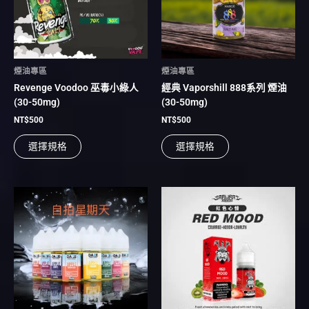
種
種
款
款
式。
式。
可
可
在
在
煙油專區
煙油專區
產
產
Revenge Voodoo 巫毒小綠人
經典 Vaporshill 888系列 煙油
品
品
(30-50mg)
(30-50mg)
頁
頁
面
面
NT$
500
NT$
500
選
選
選擇規格
選擇規格
擇
擇
選
選
項
項
此
此
產
產
品
品
有
有
多
多
種
種
款
款
式。
式。
可
可