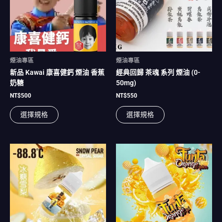
多
多
種
種
款
款
式。
式。
可
可
在
在
煙油專區
煙油專區
產
產
新品 Kawai 康喜健鈣 煙油 香蕉
經典回歸 茶魂 系列 煙油 (0-
品
品
奶糖
50mg)
頁
頁
面
面
NT$
500
NT$
550
選
選
選擇規格
選擇規格
擇
擇
選
選
項
項
此
此
產
產
品
品
有
有
多
多
種
種
款
款
式。
式。