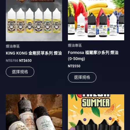
格：
格：
NT$750。
NT$650。
有
有
多
多
種
種
款
款
式。
式。
可
可
在
在
煙油專區
煙油專區
產
產
Formosa 福爾摩沙系列 煙油
KING KONG 金剛菸草系列 煙油
品
品
(0-50mg)
頁
頁
NT$
750
NT$
650
NT$
550
面
面
選擇規格
選
選
選擇規格
擇
擇
選
選
項
項
此
此
產
產
品
品
有
有
多
多
種
種