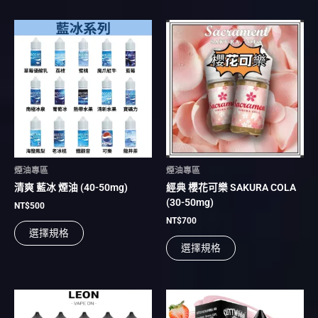
項
項
此
此
產
產
品
品
有
有
多
多
種
種
款
款
式。
式。
可
可
在
在
煙油專區
煙油專區
產
產
清爽 藍冰 煙油 (40-50mg)
經典 櫻花可樂 SAKURA COLA
品
品
(30-50mg)
頁
頁
NT$
500
面
面
NT$
700
選擇規格
選
選
選擇規格
擇
擇
選
選
項
項
此
此
產
產