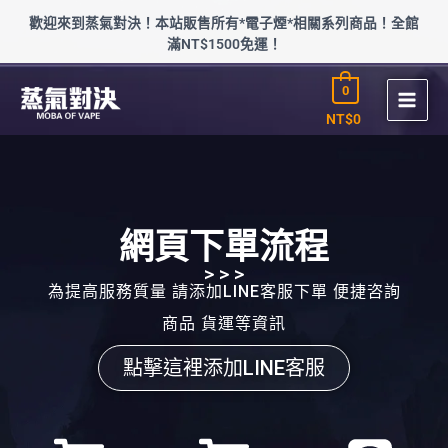
跳
歡迎來到蒸氣對決！本站販售所有*電子煙*相關系列商品！全館
至
滿NT$1500免運！
主
要
0
內
容
NT$
0
網頁下單流程
> > >
為提高服務質量 請添加LINE客服下單 便捷咨詢
商品 貨運等資訊
點擊這裡添加LINE客服