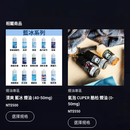
相關商品
此
此
產
產
品
品
有
有
多
多
種
種
款
款
式。
式。
可
可
在
在
煙油專區
煙油專區
產
產
清爽 藍冰 煙油 (40-50mg)
氣泡 CUPER 酷柏 煙油 (0-
品
品
50mg)
頁
頁
NT$
500
面
面
NT$
550
選擇規格
選
選
選擇規格
擇
擇
選
選