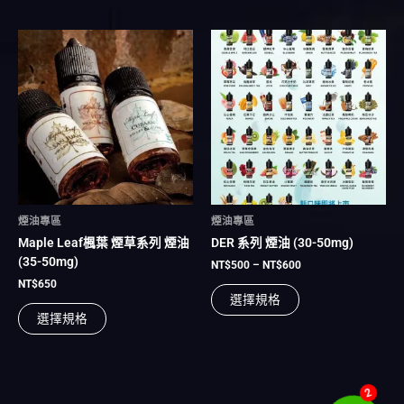
項
項
價
此
此
格
產
產
範
品
品
圍：
有
有
NT$500
到
多
多
NT$600
種
種
款
款
式。
式。
可
可
在
在
煙油專區
煙油專區
產
產
Maple Leaf楓葉 煙草系列 煙油
DER 系列 煙油 (30-50mg)
品
品
(35-50mg)
頁
頁
NT$
500
–
NT$
600
面
面
NT$
650
選擇規格
選
選
選擇規格
擇
擇
選
選
項
項
2