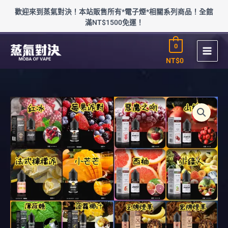
跳
歡迎來到蒸氣對決！本站販售所有*電子煙*相關系列商品！全館
至
滿NT$1500免運！
主
要
0
內
容
NT$
0
多
樣
BONBON
邦
邦
煙
油
(30-
50mg)
數
量