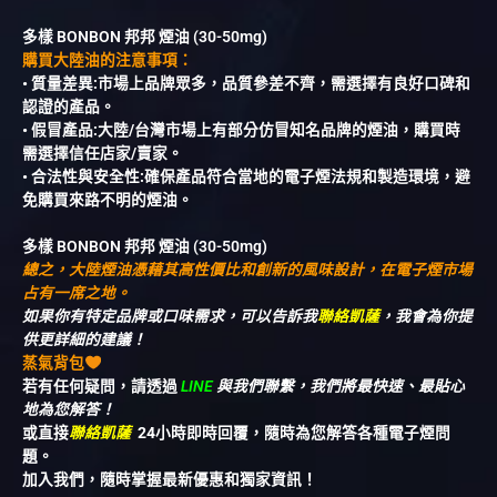
多樣 BONBON 邦邦 煙油 (30-50mg)
購買大陸油的注意事項：
• 質量差異:市場上品牌眾多，品質參差不齊，需選擇有良好口碑和
認證的產品。
• 假冒產品:大陸/台灣市場上有部分仿冒知名品牌的煙油，購買時
需選擇信任店家/賣家。
• 合法性與安全性:確保產品符合當地的電子煙法規和製造環境，避
免購買來路不明的煙油。
多樣 BONBON 邦邦 煙油 (30-50mg)
總之，大陸煙油憑藉其高性價比和創新的風味設計，在電子煙市場
占有一席之地。
如果你有特定品牌或口味需求，可以告訴我
聯絡凱薩
，我會為你提
供更詳細的建議！
蒸氣背包
若有任何疑問，請透過
LINE
與我們聯繫，我們將最快速、最貼心
地為您解答！
或直接
聯絡凱薩
24小時即時回覆，隨時為您解答各種電子煙問
題。
加入我們，隨時掌握最新優惠和獨家資訊！