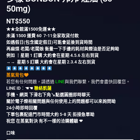
50mg)
NT$
550
★★全館滿
1500
免運★★
未滿
1500
運費
60
7-11全家取貨付款
如遇假日(包含國定假日)可能會延後到貨時間
再麻煩 老闆/老闆娘 衡量一下手邊的耗材與煙油是否足夠呦
例如 ⋮星期 1 訂購 大約會在星期 4.5.6 左右到貨
→→ 星期 5 訂購 大約會在星期 2.3.4 左右到貨
蒸氣背包
若您有任何問題，請透過
LINE
與我們聯繫，我們會盡快回覆您。
LINE ID
：
☚☚
聯絡凱薩
手機、網頁 下滑右下角↘︎點選圓圈即時聊天
關於電子煙相關問題與任何使用上的問題都可以來詢問呦
24小時即時回覆
下單包裹配達門市時間大約 5-8 天 拒接急單呦
祝您 在蒸氣對決 有不一樣的洽購體驗 ❤︎
口味