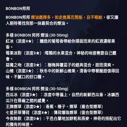
BONBON邦邦
BONBON邦邦
煙油選擇多，如走進萬花筒般，目不暇給
，卻又讓
人期待著找到那一抹最契合的煙油。
多樣 BONBON 邦邦 煙油 (30-50mg)
紅冰（涼度4★）：釀造的葡萄香帶給你撲面而來的紅酒濃郁果
香。
莓果派對（涼度3★）:莓類的水果混合，神秘的味道需要自己體
會。
惡魔之吻（涼度3★）：樹梅與覆盆子的經典混合，甜而清爽。
山楂（涼度3★）：秋冬中的新鮮山楂果，清香中帶著酸甜值得回
味，不膩口的好口糧。
多樣 BONBON 邦邦 煙油 (30-50mg)
西瓜冰（涼度3★）：凉度中等偏上，自然的新鮮西瓜香，冰鎮西
瓜汁在唇齒之間的感覺。
王牌煙草（涼度0★）: 香蕉、榛子、煙草（複合型煙草）
七星菸草薄荷（涼度4★）: 薄荷爆珠煙草（復合型煙草）
今夜無飲（涼度0★）: 干邑白蘭地加餅乾和燕麥，神奇的搭配出它
的獨有的味道。